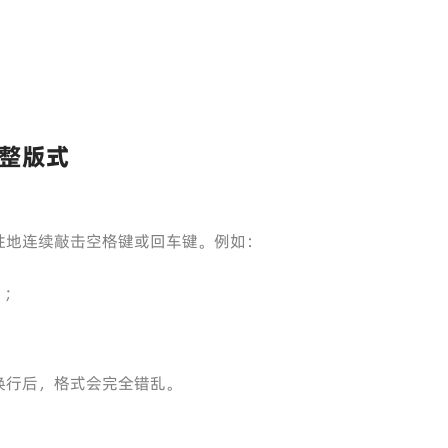
整版式
性地连续敲击空格键或回车键。例如：
”；
。
换行后，格式会完全错乱。