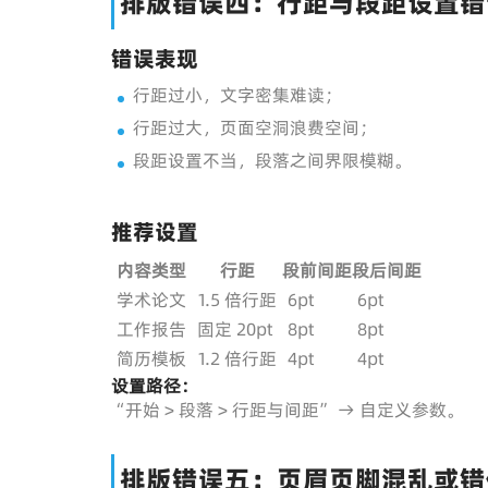
排版错误四：行距与段距设置错
错误表现
行距过小，文字密集难读；
行距过大，页面空洞浪费空间；
段距设置不当，段落之间界限模糊。
推荐设置
内容类型
行距
段前间距
段后间距
学术论文
1.5 倍行距
6pt
6pt
工作报告
固定 20pt
8pt
8pt
简历模板
1.2 倍行距
4pt
4pt
设置路径：
“开始 > 段落 > 行距与间距” → 自定义参数。
排版错误五：页眉页脚混乱或错