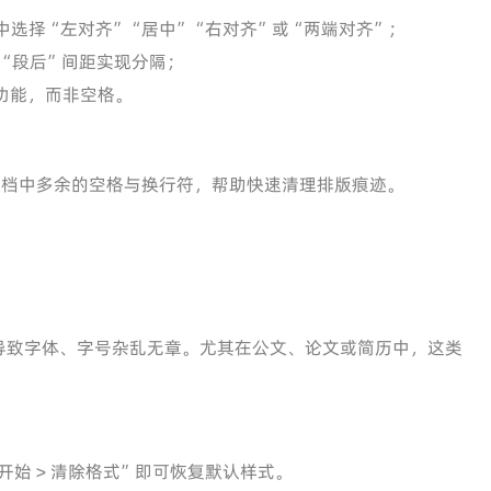
卡中选择“左对齐”“居中”“右对齐”或“两端对齐”；
“段后”间距实现分隔；
”功能，而非空格。
文档中多余的空格与换行符，帮助快速清理排版痕迹。
导致字体、字号杂乱无章。尤其在公文、论文或简历中，这类
“开始 > 清除格式”即可恢复默认样式。