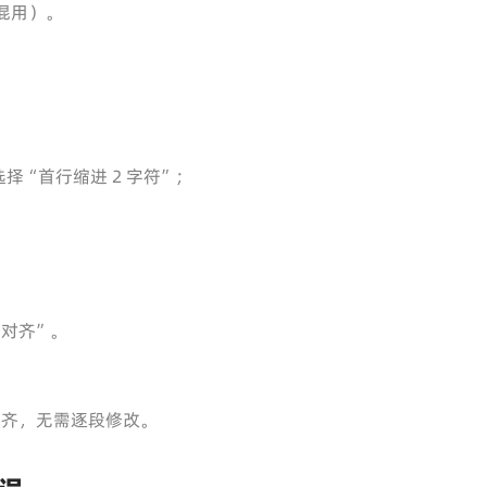
混用）。
 选择“首行缩进 2 字符”；
；
对齐”。
对齐，无需逐段修改。