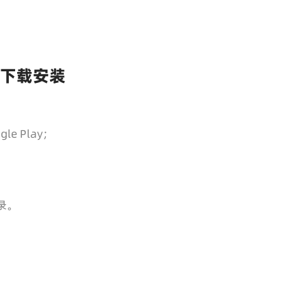
S）下载安装
e Play；
录。