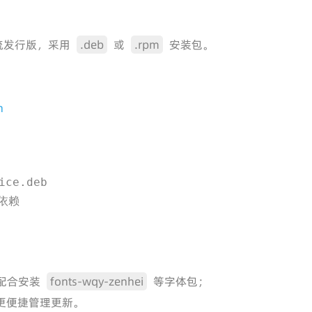
等主流发行版，采用
.deb
或
.rpm
安装包。
n
ce.deb

复依赖
配合安装
fonts-wqy-zenhei
等字体包；
，可更便捷管理更新。