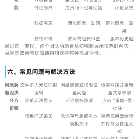
能
讨论修改
成员间评论与回复
评论系统
数据展示
添加图表、动画
智能图表、动画
果
最终审核
教师或组长审查
版本历史追踪
通过这一流程，整个团队的项目从初稿到展示仅耗时两天，
且视觉效果与逻辑结构均获得教师高度评价。
六、常见问题与解决方法
问
原
解
文件多人无法同时
网络连接或权限设
检查网络并重新设
题
因
决
编辑
置问题
置共享权限
分
方
评论无法显示
评论层被隐藏
点击“审阅—显示
析
案
批注”
模板样式丢失
未保存母版或本地
重新应用云端模板
模板损坏
并保存为自定义样
式