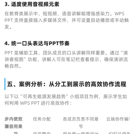
3. 适度使用音视频元素
在教育类展示中，短视频、语音讲解能增强感染力。WPS
PPT 支持直接插入多媒体文件，并可设置自动播放或手动触
发。
4. 统一口头表达与PPT节奏
PPT 是辅助工具，团队成员的口头讲解同样重要。通过“演
讲者视图”功能，讲解人可在笔记栏查看提示，确保演讲流
畅自然。
五、案例分析：从分工到展示的高效协作流程
以下以“可再生能源发展趋势”小组项目为例，展示学生如
何利用 WPS PPT 进行高效协作：
步
内
使
效
任务分配
各成员负责不同章
云端协作编辑
骤
容
用
果
节
功
内容整合
组长统一母版设计
幻灯片母版