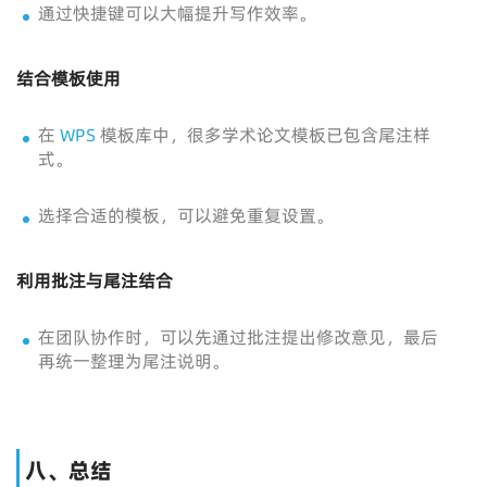
通过快捷键可以大幅提升写作效率。
结合模板使用
在
WPS
模板库中，很多学术论文模板已包含尾注样
式。
选择合适的模板，可以避免重复设置。
利用批注与尾注结合
在团队协作时，可以先通过批注提出修改意见，最后
再统一整理为尾注说明。
八、总结