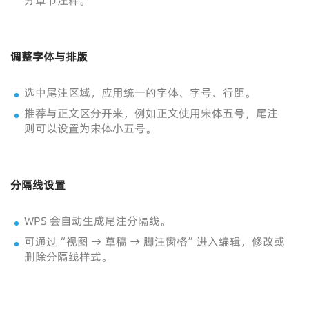
分章节注释。
调整字体与排版
选中尾注区域，应用统一的字体、字号、行距。
推荐与正文区分开来，例如正文使用宋体五号，尾注
则可以设置为宋体小五号。
分隔线设置
WPS 会自动生成尾注分隔线。
可通过“视图 → 草稿 → 脚注窗格”进入编辑，修改或
删除分隔线样式。