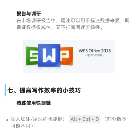
报告与调研
在市场调研报告中，尾注可以用于标注数据来源，既
保证数据权威性，又不打断阅读流畅性。
七、提高写作效率的小技巧
熟练使用快捷键
插入脚注/尾注的快捷键：
Alt + Ctrl + D
（部分版本
可能不同）。