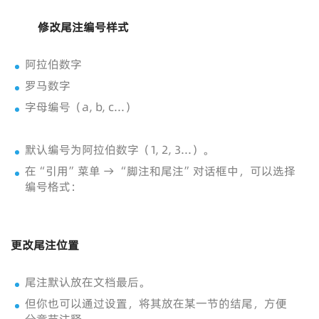
修改尾注编号样式
阿拉伯数字
罗马数字
字母编号（a, b, c...）
默认编号为阿拉伯数字（1, 2, 3...）。
在“引用”菜单 → “脚注和尾注”对话框中，可以选择
编号格式：
更改尾注位置
尾注默认放在文档最后。
但你也可以通过设置，将其放在某一节的结尾，方便