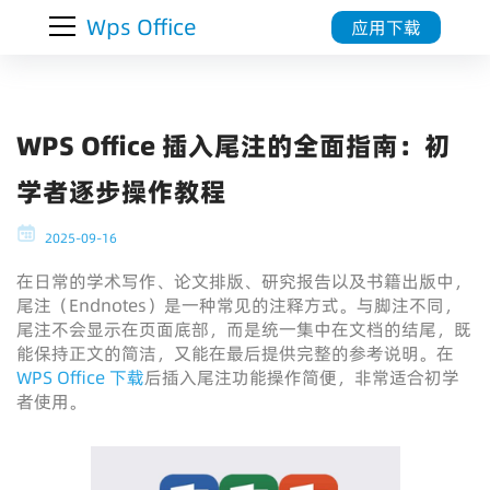
Wps Office
应用下载
WPS Office 插入尾注的全面指南：初
学者逐步操作教程
2025-09-16
在日常的学术写作、论文排版、研究报告以及书籍出版中，
尾注（Endnotes）是一种常见的注释方式。与脚注不同，
尾注不会显示在页面底部，而是统一集中在文档的结尾，既
能保持正文的简洁，又能在最后提供完整的参考说明。在
WPS Office 下载
后插入尾注功能操作简便，非常适合初学
者使用。