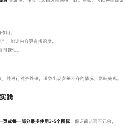
旋转
等属性，使其与文档风格保持一致。例如，可以将图标设
的作用。
点”，能让内容更有辨识度。
据可读性。
致，并进行对齐处理。避免出现参差不齐的情况，影响美观。
实践
一页或每一部分最多使用3-5个图标
，保证简洁而不冗余。