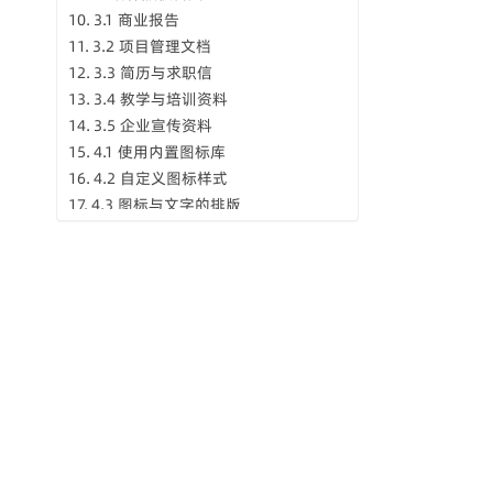
3.1 商业报告
3.2 项目管理文档
3.3 简历与求职信
3.4 教学与培训资料
3.5 企业宣传资料
4.1 使用内置图标库
4.2 自定义图标样式
4.3 图标与文字的排版
4.4 图标的组合与对齐
5.1 遵循“少而精”的原则
5.2 与文字相辅相成
5.3 结合配色与主题
5.4 适应不同读者群体
5.5 保持跨平台兼容性