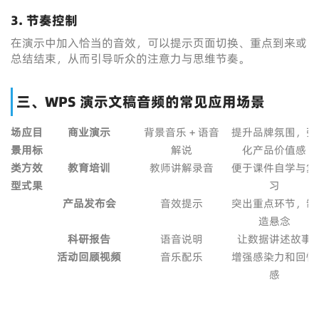
3. 节奏控制
在演示中加入恰当的音效，可以提示页面切换、重点到来或
总结结束，从而引导听众的注意力与思维节奏。
三、WPS 演示文稿音频的常见应用场景
场
应
目
商业演示
背景音乐 + 语音
提升品牌氛围，强
景
用
标
解说
化产品价值感
类
方
效
教育培训
教师讲解录音
便于课件自学与复
型
式
果
习
产品发布会
音效提示
突出重点环节，制
造悬念
科研报告
语音说明
让数据讲述故事
活动回顾视频
音乐配乐
增强感染力和回忆
感