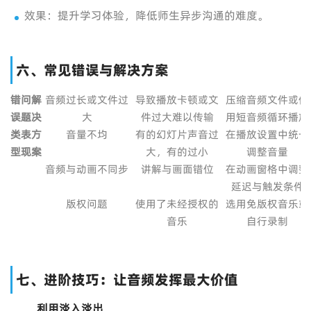
效果：提升学习体验，降低师生异步沟通的难度。
六、常见错误与解决方案
错
问
解
音频过长或文件过
导致播放卡顿或文
压缩音频文件或使
误
题
决
大
件过大难以传输
用短音频循环播放
类
表
方
音量不均
有的幻灯片声音过
在播放设置中统一
型
现
案
大，有的过小
调整音量
音频与动画不同步
讲解与画面错位
在动画窗格中调整
延迟与触发条件
版权问题
使用了未经授权的
选用免版权音乐或
音乐
自行录制
七、进阶技巧：让音频发挥最大价值
利用淡入淡出