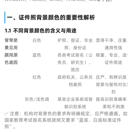
一、证件照背景颜色的重要性解析
1.1 不同背景颜色的含义与用途
背
常
使
白色
护照、签证、毕业
显得干净、庄重、
景
见
用
照、身份证
通用性强
颜
用
原
蓝色
各类考试报名（公
稳重、专业，适合
色
途
因
务员、研究生）、
证件用途
简历
红色
政府机关、公务员
庄严、有辨识度，
档案照
背景与服饰对比强
烈
灰色/浅色调
某些企业系统或智
提高识别准确率，
能识别系统
柔和不刺激
✅ 注意：机构对背景色的要求有明确规定，应严格遵循。如
国家教育考试报名系统就明文要求“蓝底、白底标准证件
照”。