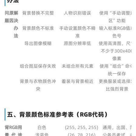
办法
问
原
解
背景替换不完整
人物识别错误
使用“手动调整选
题
因
决
区”功能
办
背景颜色不标准
手动设置颜色不精
输入标准RGB值或
法
准
色号
导出图像模糊
原图分辨率低
使用高清图，尺寸
不少于300x400
像素
组合图层保存失败
未组合所有元素
使用“组合”命令
统一保存
背景与衣物颜色冲
着装与背景相近
更换服装或选择对
突
比强烈背景
五、背景颜色标准参考表（RGB代码）
背
RGB
用
白色
(255, 255, 255)
通用，出国、简
景
代
途
浅蓝色
(26, 78, 216)
公务员考试、考