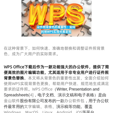
在这种背景下，如何快速、准确地替换和调整证件照背景
色，成为广大用户的实际需求。
WPS Office下载
后作为一款功能强大的办公软件，提供了简
便高效的图片编辑功能，尤其适用于非专业用户进行证件照
背景色替换
。本文将从背景色的重要性出发，全面介绍如何
使用WPS实现背景色更换，帮助用户快速、规范地生成满足
要求的证件照。WPS Office
（Writer, Presentation and
[
4
]
Spreadsheets
，电子文档、演示文稿和电子表格）是由
金山软件
办公软件包
股份有限公司发布的一款
，用于办公软
文字编辑
表格
件最常用的
、
、演示稿等功能。覆盖
Windows
MacOS
Linux
Android
iOS
、
、
、
、
等平台。