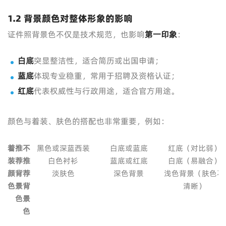
1.2 背景颜色对整体形象的影响
证件照背景色不仅是技术规范，也影响
第一印象
：
白底
突显整洁性，适合简历或出国申请；
蓝底
体现专业稳重，常用于招聘及资格认证；
红底
代表权威性与行政用途，适合官方用途。
颜色与着装、肤色的搭配也非常重要，例如：
着
推
不
黑色或深蓝西装
白底或蓝底
红底（对比弱）
装
荐
推
白色衬衫
蓝底或红底
白底（易融合）
颜
背
荐
淡肤色
深色背景
浅色背景（肤色不
色
景
背
清晰）
色
景
色