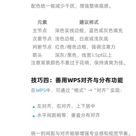
配色统一能减少干扰，增强整体观感。
元素
建议样式
主节点
深色实线边框，蓝色或灰色填充
次要节点
浅色边框，白底或浅灰底
判断节点
红色/橙色边框，强调注意力
箭头
深灰/黑色，线宽1.5pt以上
注意背景颜色不要过于花哨，保持清爽为佳。
技巧四：善用WPS对齐与分布功能
在
WPS
中，可通过“格式”→“对齐”实现：
左对齐、右对齐、上下居中
水平间距相等、垂直分布对齐
统一的间距与对齐能够增强专业感和视觉节奏。