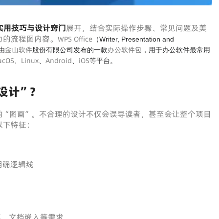
实用技巧与设计窍门
展开，结合实际操作步骤、常见问题及美
力的流程图内容。
WPS Office
（Writer, Presentation and
金山软件
办公软件包
由
股份有限公司发布的一款
，用于办公软件最常用
acOS
Linux
Android
iOS
、
、
、
等平台。
设计”？
的“图画”。不合理的设计不仅会误导读者，甚至会让整个项目
以下特征：
明确逻辑线
享、文档嵌入等需求