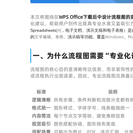
本文将围绕在
WPS Office下载
后中设计流程图的
化建议，帮助用户创作出既具专业水准又富吸引
[
4
]
Spreadsheets
，电子文档、演示文稿和电子表格）是
文字编辑
表格
Windows
M
的
、
、演示稿等功能。覆盖
、
一、为什么流程图需要“专业化
流程图的核心目的是清晰传达信息，而非装饰性
或流程执行出现误差。因此，专业流程图应具备
标准
说明
逻辑清晰
所有步骤、条件判断和流程分支都有
格式统一
图形样式、字体字号、线条粗细统一
内容简洁
每个节点文字简明，避免堆砌信息
视觉吸引
颜色搭配协调，图形排布美观
适配场景
可输出为图片、PDF，适应汇报、分