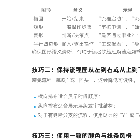
图形
含义
示例
椭圆
开始/结束
“流程启动”、“流
矩形
一般操作步骤
“审核申请”、“确
菱形
判断/决策点
“是否通过审批？
平行四边形
输入/输出操作
“生成报表”、“导
确保图形语义清晰，有助于读者快速理解流程结
技巧二：保持流程图从左到右或从上到
避免流程“跳跃”或“回头”，这会降低可读性。
横向排布适合展示时间顺序；
纵向排布适合展示层级或审批结构；
对于有判断分支的流程，使用明显的“Y”或“
技巧三：使用一致的颜色与线条风格