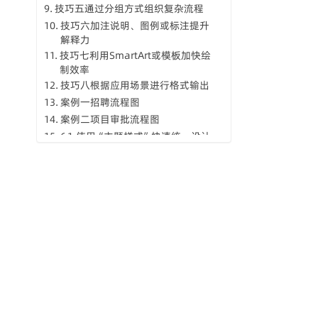
技巧五通过分组方式组织复杂流程
技巧六加注说明、图例或标注提升
解释力
技巧七利用SmartArt或模板加快绘
制效率
技巧八根据应用场景进行格式输出
案例一招聘流程图
案例二项目审批流程图
6.1 使用“主题样式”快速统一设计
风格
6.2 运用“页面布局”控制输出效果
6.3 应用“图层”功能分级展示