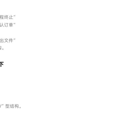
程终止”
认订单”
”
出文件”
构。
下
V”型结构。