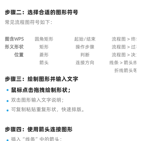
步骤二：选择合适的图形符号
常见流程图符号如下：
图
含
WPS
圆角矩形
起始/结束
流程图 > 终端
形
义
形状
矩形
操作步骤
流程图 > 过程
位置
菱形
判断
流程图 > 决策
箭头
连接方向
线条 > 箭头线
折线箭头等
步骤三：绘制图形并输入文字
鼠标点击拖拽绘制形状；
双击图形输入文字说明；
可复制粘贴重复形状，快速排版。
步骤四：使用箭头连接图形
插入“线条”中的箭头；