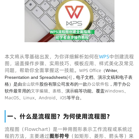
本文将从零基础出发，为你详细解析如何在
WPS
中创建流程
图，涵盖操作步骤、实用技巧、模板应用、样式美化及常见
问题，帮助你全面掌握这一技能。
WPS Office
（Writer,
[
4
]
Presentation and Spreadsheets
，电子文档、演示文稿和电子表
金山软件
办公软件包
格）是由
股份有限公司发布的一款
，用于办公
文字编辑
表格
Windows
软件最常用的
、
、演示稿等功能。覆盖
、
MacOS
Linux
Android
iOS
、
、
、
等平台。
一、什么是流程图？为何使用流程图？
流程图（Flowchart）是一种用图形表示工作流程或系统过
程的方法，主要通过
图形符号
（如矩形、菱形、箭头等）来