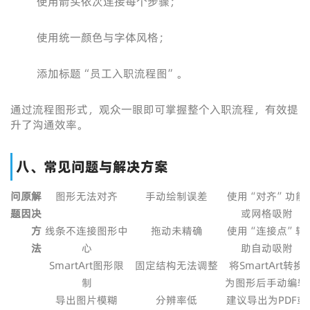
使用箭头依次连接每个步骤；
使用统一颜色与字体风格；
添加标题“员工入职流程图”。
通过流程图形式，观众一眼即可掌握整个入职流程，有效提
升了沟通效率。
八、常见问题与解决方案
问
原
解
图形无法对齐
手动绘制误差
使用“对齐”功能
题
因
决
或网格吸附
方
线条不连接图形中
拖动未精确
使用“连接点”辅
法
心
助自动吸附
SmartArt图形限
固定结构无法调整
将SmartArt转换
制
为图形后手动编辑
导出图片模糊
分辨率低
建议导出为PDF或