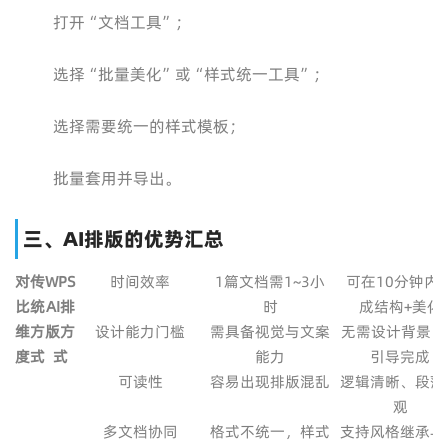
打开“文档工具”；
选择“批量美化”或“样式统一工具”；
选择需要统一的样式模板；
批量套用并导出。
三、AI排版的优势汇总
对
传
WPS
时间效率
1篇文档需1~3小
可在10分钟内
比
统
AI排
时
成结构+美化
维
方
版方
设计能力门槛
需具备视觉与文案
无需设计背景，A
度
式
式
能力
引导完成
可读性
容易出现排版混乱
逻辑清晰、段落
观
多文档协同
格式不统一，样式
支持风格继承与