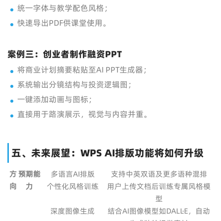
统一字体与教学配色风格；
快速导出PDF供课堂使用。
案例三：创业者制作融资PPT
将商业计划摘要粘贴至AI PPT生成器；
系统输出分镜结构与投资逻辑图；
一键添加动画与图标；
直接用于路演展示，视觉与内容并重。
五、未来展望：WPS AI排版功能将如何升级
方
预期能
多语言AI排版
支持中英双语及更多语种混排
向
力
个性化风格训练
用户上传文档后训练专属风格模
型
深度图像生成
结合AI图像模型如DALL·E，自动