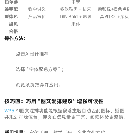
档
荐
荐
中宋
类
字
配
教学讲义
微软雅黑 + 仿宋
柔和绿+橙色点缀
型
体
色
产品宣传
DIN Bold + 思源
高对比红+深灰
组
风
宋体
合
格
操作方法：
点击AI设计推荐；
选择“字体配色方案”；
浏览系统推荐并应用。
技巧四：巧用“图文混排建议”增强可读性
WPS
AI图文混排功能能根据段落主题自动匹配图标、插图
并规划排版位置，使页面信息量更丰富，阅读体验更流畅。
适用场景：
宣传手册、教学手册、企业文化文档