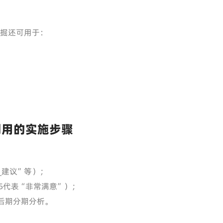
挖掘还可用于：
利用的实施步骤
_建议”等）；
5代表“非常满意”）；
后期分期分析。