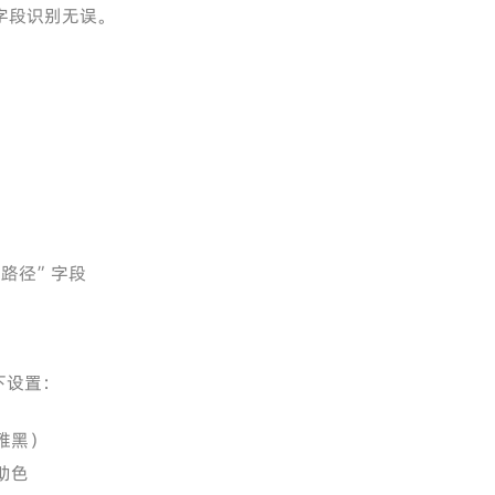
字段识别无误。
片路径”字段
下设置：
雅黑）
助色