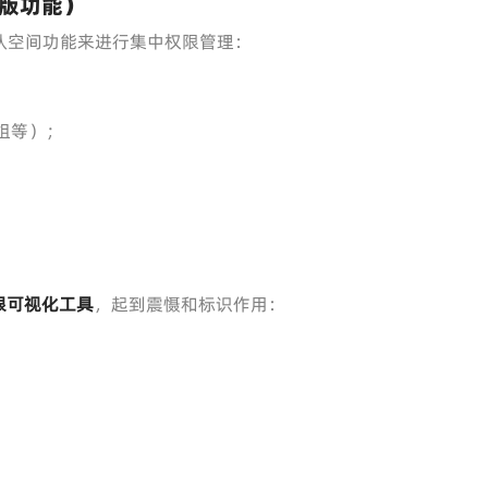
业版功能）
团队空间功能来进行集中权限管理：
组等）；
限可视化工具
，起到震慑和标识作用：