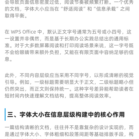
会导致页面信息密度过低，阅读节奏被频繁打断。一个优秀
的文档，字体大小应当在“舒适阅读”和“信息承载”之间
取得平衡。
在 WPS Office 中，默认正文字号通常为五号或小四号，这
一设置并非偶然，而是基于长期办公实践总结出的通用标
准。对于大多数屏幕阅读和打印阅读场景来说，这一字号既
不会给眼睛带来额外负担，又能在有限页面中容纳足够的信
息。
此外，不同内容层级应当采用不同字号，以形成清晰的视觉
引导。例如，一级标题需要明显大于正文，二级标题略小但
仍然突出，而正文则保持统一。这种字号差异能帮助读者在
短时间内快速理解文档结构，提高整体阅读效率。
三、字体大小在信息层级构建中的核心作用
一篇结构清晰的文档，往往并不是靠复杂的设计实现的，而
是通过字体大小、字体粗细和段落间距等基础排版手段，构