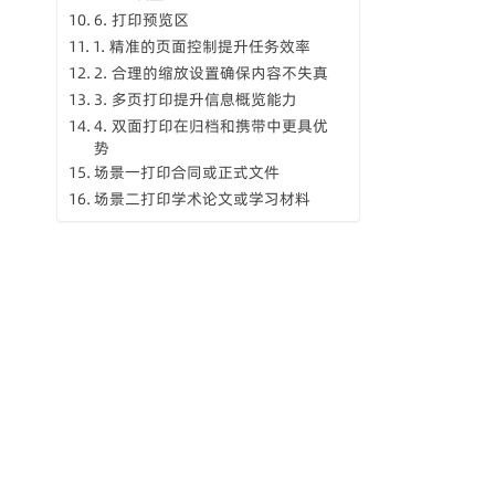
6. 打印预览区
1. 精准的页面控制提升任务效率
2. 合理的缩放设置确保内容不失真
3. 多页打印提升信息概览能力
4. 双面打印在归档和携带中更具优
势
场景一打印合同或正式文件
场景二打印学术论文或学习材料
场景三打印会议资料或培训手册
场景四打印幻灯片讲义
1. 使用高分辨率打印资源
2. 善用黑白打印模式
3. 自定义页眉页脚设置
4. 利用 PDF 打印为新的 PDF