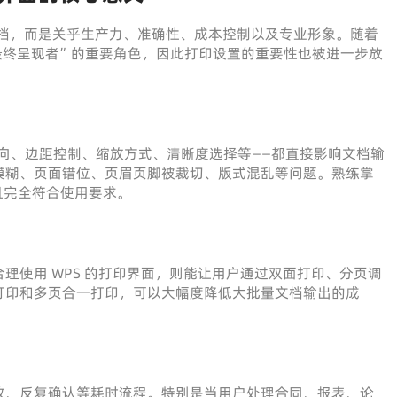
印文档，而是关乎生产力、准确性、成本控制以及专业形象。随着
最终呈现者”的重要角色，因此打印设置的重要性也被进一步放
向、边距控制、缩放方式、清晰度选择等——都直接影响文档输
模糊、页面错位、页眉页脚被裁切、版式混乱等问题。熟练掌
范且完全符合使用要求。
理使用 WPS 的打印界面，则能让用户通过双面打印、分页调
打印和多页合一打印，可以大幅度降低大批量文档输出的成
改、反复确认等耗时流程。特别是当用户处理合同、报表、论