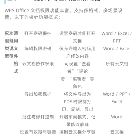
WPS Office 文档权限功能丰富，支持多格式、多场景设
置，以下为核心功能概览：
权
功
适
打开密码保护
设置密码才能打开
Word / Excel /
限
能
用
文档
PPT
类
说
文
编辑权限密码
仅允许输入密码用
Word / Excel
型
明
件
户修改内容
格
云文档协作权限
可设置“查看
所有云文档
式
者”“评论
者”“编辑者”等
角色
导出加密保护
将文件导出为
Word / PPT /
PDF 时限制打
Excel
印、复制、导出
批注与修订控制
开启审阅模式，记
Word
录修改痕迹
设置有效期与链接
控制云文档分享链
云文档