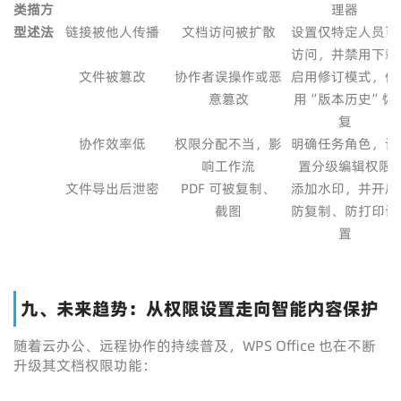
类
描
方
理器
型
述
法
链接被他人传播
文档访问被扩散
设置仅特定人员可
访问，并禁用下载
文件被篡改
协作者误操作或恶
启用修订模式，使
意篡改
用“版本历史”恢
复
协作效率低
权限分配不当，影
明确任务角色，设
响工作流
置分级编辑权限
文件导出后泄密
PDF 可被复制、
添加水印，并开启
截图
防复制、防打印设
置
九、未来趋势：从权限设置走向智能内容保护
随着云办公、远程协作的持续普及，WPS Office 也在不断
升级其文档权限功能：