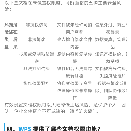
以下是文档在未设置权限时，可能面临的五种主要安全风
险：
风
描
潜
非授权访问
文件被未经许可的
信息外泄，商业机
险
述
在
用户查看
密暴露
类
后
非法篡改
他人擅自修改文件
数据失真，管理混
型
果
内容
乱
抄袭或复制粘贴泄
原创内容被复制传
知识产权纠纷，形
密
播
象受损
非法打印传播
被打印后无法追踪
文档被离线传播，
流转路径
失控风险增加
协作权限混乱
协作者权限过高导
数据被篡改或删
致误操作或恶意操
除，团队协作效率
作
降低
有效设置文档权限可以大幅降低上述风险，是保护个人、团
队、企业文件资产不可或缺的一道“防火墙”。
四、
WPS
提供了哪些文档权限功能？