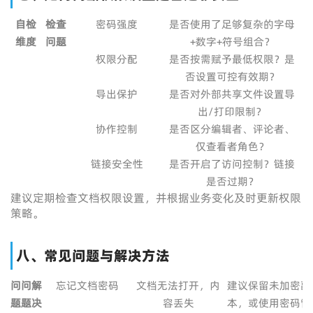
自检
检查
密码强度
是否使用了足够复杂的字母
维度
问题
+数字+符号组合？
权限分配
是否按需赋予最低权限？是
否设置可控有效期？
导出保护
是否对外部共享文件设置导
出/打印限制？
协作控制
是否区分编辑者、评论者、
仅查看者角色？
链接安全性
是否开启了访问控制？链接
是否过期？
建议定期检查文档权限设置，并根据业务变化及时更新权限
策略。
八、常见问题与解决方法
问
问
解
忘记文档密码
文档无法打开，内
建议保留未加密副
题
题
决
容丢失
本，或使用密码管