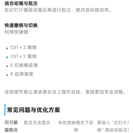
结合动画与批注
在幻灯片播放动画后再进行批注，使内容衔接自然。
快速撤销与切换
利用快捷键：
Ctrl + Z 撤销
Ctrl + Y 重做
E 切换橡皮擦
P 启用画笔
这些细节能让演讲者在台上操作自如，表现更加专业流畅。
常见问题与优化方案
问
可
解
批注无法显示
未在放映模式下启
需进入“幻灯片放
题
能
决
用
映”再启动批注功