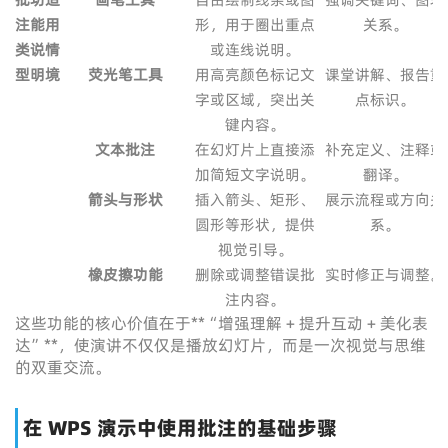
注
能
用
形，用于圈出重点
关系。
类
说
情
或连线说明。
型
明
境
荧光笔工具
用高亮颜色标记文
课堂讲解、报告重
字或区域，突出关
点标识。
键内容。
文本批注
在幻灯片上直接添
补充定义、注释或
加简短文字说明。
翻译。
箭头与形状
插入箭头、矩形、
展示流程或方向关
圆形等形状，提供
系。
视觉引导。
橡皮擦功能
删除或调整错误批
实时修正与调整。
注内容。
这些功能的核心价值在于**“增强理解 + 提升互动 + 美化表
达”**，使演讲不仅仅是播放幻灯片，而是一次视觉与思维
的双重交流。
在 WPS 演示中使用批注的基础步骤