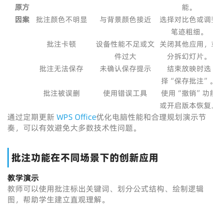
原
方
能。
因
案
批注颜色不明显
与背景颜色接近
选择对比色或调整
笔迹粗细。
批注卡顿
设备性能不足或文
关闭其他应用，或
件过大
分拆幻灯片。
批注无法保存
未确认保存提示
结束放映时选
择“保存批注”。
批注被误删
使用错误工具
使用“撤销”功能
或开启版本恢复。
通过定期更新
WPS Office
优化电脑性能和合理规划演示节
奏，可以有效避免大多数技术性问题。
批注功能在不同场景下的创新应用
教学演示
教师可以使用批注标出关键词、划分公式结构、绘制逻辑
图，帮助学生建立直观理解。