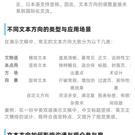
左，日本语支持竖排。因此，文本方向的调整直接关
系到国际化交流。
不同文本方向的类型与应用场景
在演示文稿中，常见的文本方向大致分为以下几类：
文
特
适
横排文本
直观清晰，最常见
正文、说明性文字
本
点
用
竖排文本
独特醒目，适合突
标题、封面页、艺
方
场
出重点
术设计
向
景
旋转文本
打破常规，增加创
过渡页、装饰性元
意效果
素
自定义方向
灵活多变，满足复
图表标签、有限空
杂需求
间排版
案例：在一份中英双语演示文稿中，中文标题竖排、英文正
文横排的设计，既符合语言特点，又提升了视觉美感。