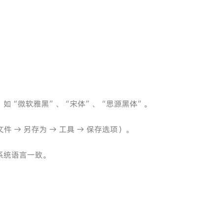
体，如“微软雅黑”、“宋体”、“思源黑体”。
 → 另存为 → 工具 → 保存选项）。
作系统语言一致。