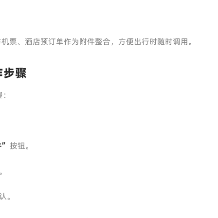
与机票、酒店预订单作为附件整合，方便出行时随时调用。
作步骤
握：
件”
按钮。
。
认。