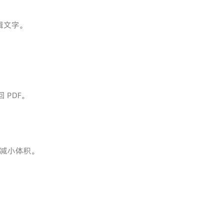
编辑文字。
 PDF。
时减小体积。