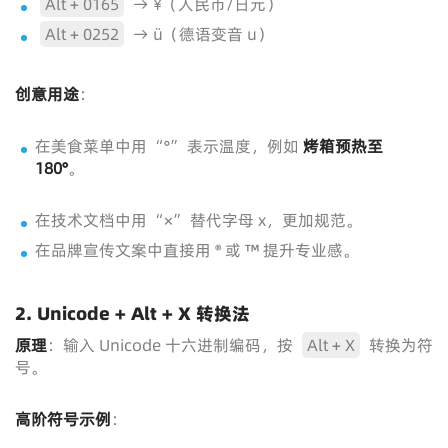
Alt + 0165
→ ¥（人民币/日元）
Alt + 0252
→ ü（德语变音 u）
创意用途
：
在美食菜单中用 “°” 表示温度，例如
烤箱预热至
180°
。
在技术文档中用 “×” 替代字母 x，更加规范。
在品牌宣传文案中直接用 ® 或 ™ 提升专业感。
2. Unicode + Alt + X 转换法
原理
：输入 Unicode 十六进制编码，按
Alt + X
转换为符
号。
高阶符号示例
：