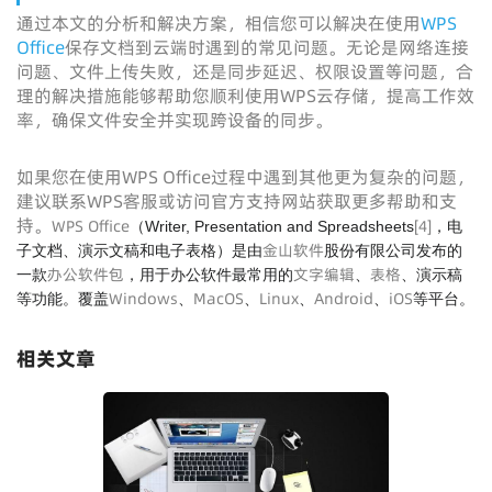
通过本文的分析和解决方案，相信您可以解决在使用
WPS
Office
保存文档到云端时遇到的常见问题。无论是网络连接
问题、文件上传失败，还是同步延迟、权限设置等问题，合
理的解决措施能够帮助您顺利使用WPS云存储，提高工作效
率，确保文件安全并实现跨设备的同步。
如果您在使用WPS Office过程中遇到其他更为复杂的问题，
建议联系WPS客服或访问官方支持网站获取更多帮助和支
持。
WPS Office
[
4
]
（Writer, Presentation and Spreadsheets
，电
金山软件
子文档、演示文稿和电子表格）是由
股份有限公司发布的
办公软件包
文字编辑
表格
一款
，用于办公软件最常用的
、
、演示稿
Windows
MacOS
Linux
Android
iOS
等功能。覆盖
、
、
、
、
等平台。
相关文章