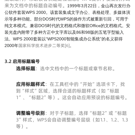
来为文档中的标题自动编号。
1999年3月22日，金山再次发行办
公软件套装WPS 2000。该套装集成文字办公、表格处理、多媒体演
示等多种功能。部分DOS时代WPS的操作方式被重新引回，可用于
纯文本模式。兼容DOS时代的文档格式和微软Office的文档格式。安
装光盘内附带了多种方正中文字库以及86和98版的五笔字型输入
法。WPS 2000套装以“WPS2000智能集成办公系统”的名义获得
国家科学技术进步二等奖
[
6
]
2000年
。
3.2 启用标题编号
选择标题
：选中文档中的一个标题或章节名称。
应用标题样式
：在工具栏中的“开始”选项卡下，找
到“样式”区域，选择合适的标题样式（如“标题
1”、“标题2”等）。这会自动应用预设的标题编号。
调整编号级别
：对于子标题，选择“标题2”或“标题
3”样式，WPS会自动调整编号层级（如1.1、1.2、1.3
等）。