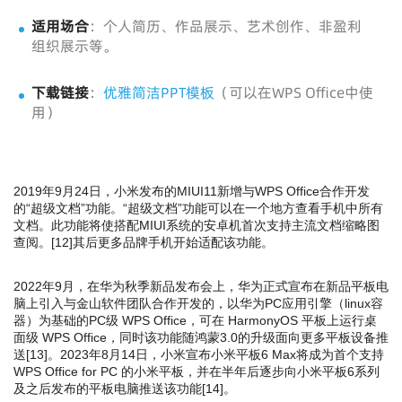
适用场合
：个人简历、作品展示、艺术创作、非盈利
组织展示等。
下载链接
：
优雅简洁PPT模板
（可以在WPS Office中使
用）
2019年9月24日，小米发布的MIUI11新增与WPS Office合作开发
的“超级文档”功能。“超级文档”功能可以在一个地方查看手机中所有
文档。此功能将使搭配MIUI系统的安卓机首次支持主流文档缩略图
查阅。
[
12
]
其后更多品牌手机开始适配该功能。
2022年9月，在华为秋季新品发布会上，华为正式宣布在新品平板电
脑上引入与金山软件团队合作开发的，以华为PC应用引擎（linux容
器）为基础的PC级 WPS Office，可在 HarmonyOS 平板上运行桌
面级 WPS Office，同时该功能随鸿蒙3.0的升级面向更多平板设备推
送
[
13
]
。2023年8月14日，小米宣布小米平板6 Max将成为首个支持
WPS Office for PC 的小米平板，并在半年后逐步向小米平板6系列
及之后发布的平板电脑推送该功能
[
14
]
。