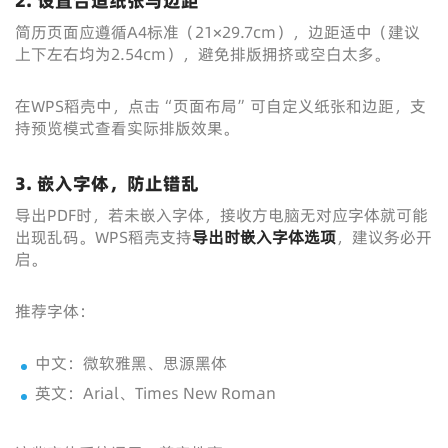
2. 设置合适纸张与边距
简历页面应遵循A4标准（21×29.7cm），边距适中（建议
上下左右均为2.54cm），避免排版拥挤或空白太多。
在WPS稻壳中，点击“页面布局”可自定义纸张和边距，支
持预览模式查看实际排版效果。
3. 嵌入字体，防止错乱
导出PDF时，若未嵌入字体，接收方电脑无对应字体就可能
出现乱码。WPS稻壳支持
导出时嵌入字体选项
，建议务必开
启。
推荐字体：
中文：微软雅黑、思源黑体
英文：Arial、Times New Roman