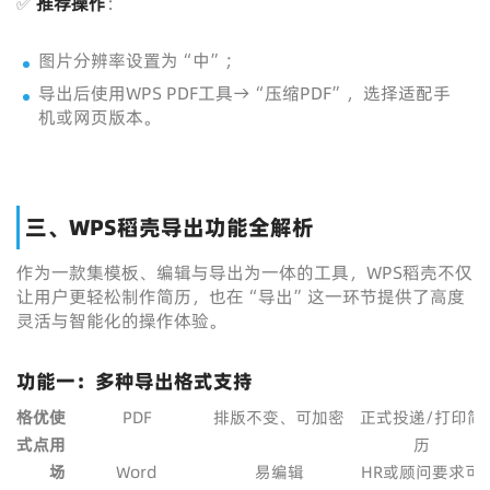
✅
推荐操作
：
图片分辨率设置为“中”；
导出后使用WPS PDF工具→“压缩PDF”，选择适配手
机或网页版本。
三、WPS稻壳导出功能全解析
作为一款集模板、编辑与导出为一体的工具，WPS稻壳不仅
让用户更轻松制作简历，也在“导出”这一环节提供了高度
灵活与智能化的操作体验。
功能一：多种导出格式支持
格
优
使
PDF
排版不变、可加密
正式投递/打印简
式
点
用
历
场
Word
易编辑
HR或顾问要求可