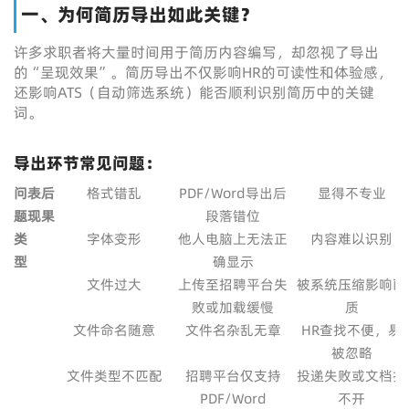
一、为何简历导出如此关键？
许多求职者将大量时间用于简历内容编写，却忽视了导出
的“呈现效果”。简历导出不仅影响HR的可读性和体验感，
还影响ATS（自动筛选系统）能否顺利识别简历中的关键
词。
导出环节常见问题：
问
表
后
格式错乱
PDF/Word导出后
显得不专业
题
现
果
段落错位
类
字体变形
他人电脑上无法正
内容难以识别
型
确显示
文件过大
上传至招聘平台失
被系统压缩影响画
败或加载缓慢
质
文件命名随意
文件名杂乱无章
HR查找不便，易
被忽略
文件类型不匹配
招聘平台仅支持
投递失败或文档打
PDF/Word
不开