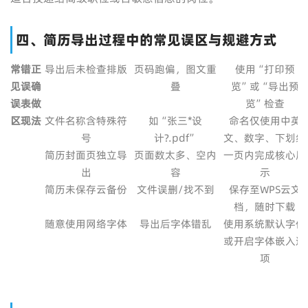
四、简历导出过程中的常见误区与规避方式
常
错
正
导出后未检查排版
页码跑偏，图文重
使用“打印预
见
误
确
叠
览”或“导出预
误
表
做
览”检查
区
现
法
文件名称含特殊符
如“张三*设
命名仅使用中英
号
计?.pdf”
文、数字、下划线
简历封面页独立导
页面数太多、空内
一页内完成核心展
出
容
示
简历未保存云备份
文件误删/找不到
保存至WPS云文
档，随时下载
随意使用网络字体
导出后字体错乱
使用系统默认字体
或开启字体嵌入选
项