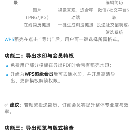
景
编辑简历
图片
视觉直观，适合移
微信/社交平台求
（PNG/JPG）
动端
职
在线简历链接
一键生成浏览链接
投递社交招聘或AI
筛选系统
WPS
稻壳在点击“导出”后，用户可一键选择所需格式。
功能二：导出水印与会员特权
免费用户部分模板在导出PDF时会带有稻壳水印；
升级为
WPS超级会员
后可去除水印，并开启高清导
出、更多模板解锁权限。
✅
建议
：若频繁投递简历，订阅会员将提升整体专业度与效
率。
功能三：导出预览与版式检查