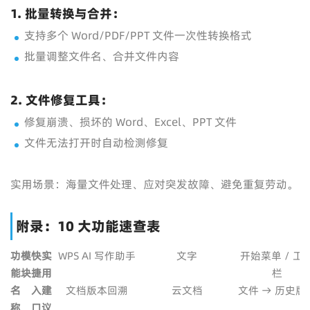
1. 批量转换与合并：
支持多个 Word/PDF/PPT 文件一次性转换格式
批量调整文件名、合并文件内容
2. 文件修复工具：
修复崩溃、损坏的 Word、Excel、PPT 文件
文件无法打开时自动检测修复
实用场景：海量文件处理、应对突发故障、避免重复劳动。
附录：10 大功能速查表
功
模
快
实
WPS AI 写作助手
文字
开始菜单 / 工
能
块
捷
用
栏
名
入
建
文档版本回溯
云文档
文件 → 历史版
称
口
议