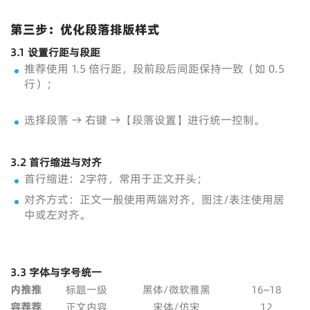
第三步：优化段落排版样式
3.1 设置行距与段距
推荐使用 1.5 倍行距，段前段后间距保持一致（如 0.5
行）；
选择段落 → 右键 →【段落设置】进行统一控制。
3.2 首行缩进与对齐
首行缩进：2字符，常用于正文开头；
对齐方式：正文一般使用两端对齐，图注/表注使用居
中或左对齐。
3.3 字体与字号统一
内
推
推
标题一级
黑体/微软雅黑
16~18
容
荐
荐
正文内容
宋体/仿宋
12