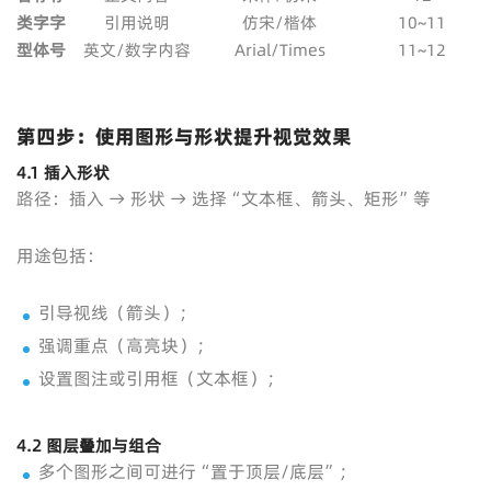
类
字
字
引用说明
仿宋/楷体
10~11
型
体
号
英文/数字内容
Arial/Times
11~12
第四步：使用图形与形状提升视觉效果
4.1 插入形状
路径：插入 → 形状 → 选择“文本框、箭头、矩形”等
用途包括：
引导视线（箭头）；
强调重点（高亮块）；
设置图注或引用框（文本框）；
4.2 图层叠加与组合
多个图形之间可进行“置于顶层/底层”；