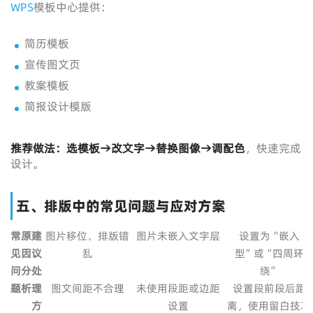
WPS
模板中心提供：
简历模板
宣传图文页
教案模板
简报设计模版
推荐做法：选模板→改文字→替换图像→调配色
，快速完成
设计。
五、排版中的常见问题与应对方案
常
原
建
图片移位、排版错
图片未嵌入文字层
设置为“嵌入
见
因
议
乱
型”或“四周环
问
分
处
绕”
题
析
理
图文间距不合理
未使用段距或边距
设置段前段后距
方
设置
离，使用留白技巧