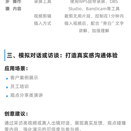
步
操作
录屏工具
使用WPS自带录屏、OBS
骤
内容
Studio、Bandicam等工具
视频剪辑
裁剪无用片段，控制在1分钟内
插入方式
插入视频后，配合“旁白”文字
讲解，加强理解
三、模拟对话或访谈：打造真实感沟通体验
应用场景：
客户案例展示
员工培训
观点分享类演讲
创意建议：
通过采访类视频或真人出镜对话，展现真实反馈、观点碰撞
等内容，强化演示的可信度与参与感。