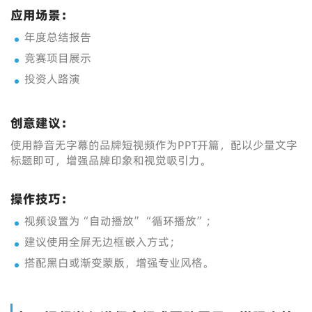
应用场景：
年度总结报告
竞赛项目展示
投资人路演
创意建议：
使用静音无字幕的品牌短视频作为PPT开篇，配以少量文字
标题即可，增强品牌印象和视觉吸引力。
操作技巧：
视频设置为“自动播放”“循环播放”；
建议使用全屏无边框嵌入方式；
搭配黑白或渐变蒙版，增强专业风格。