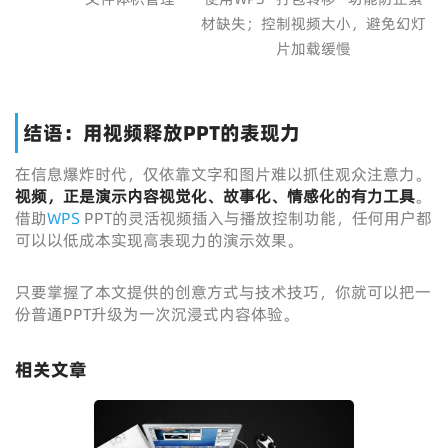
材缺失；控制视频大小，避免幻灯
片加载缓慢
结语：用视频释放PPT的表现力
在信息爆炸时代，仅依靠文字和图片难以抓住观众注意力。
视频，正是演示内容视觉化、故事化、情感化的有力工具
。
借助
WPS
PPT的灵活视频插入与播放控制功能，任何用户都
可以以低成本实现高表现力的演示效果。
只要掌握了本文提供的创意方式与技术技巧，你就可以把一
份普通PPT升级为一次沉浸式内容体验。
相关文章