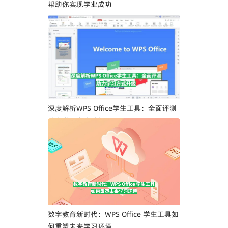
帮助你实现学业成功
深度解析WPS Office学生工具：全面评测
助力学习方式升级
数字教育新时代：WPS Office 学生工具如
何重塑未来学习环境