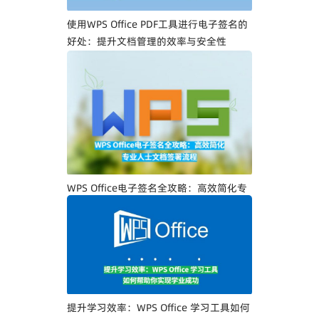
使用WPS Office PDF工具进行电子签名的
好处：提升文档管理的效率与安全性
WPS Office电子签名全攻略：高效简化专
业人士文档签署流程
提升学习效率：WPS Office 学习工具如何