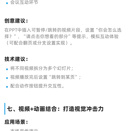
会议互动环节
创意建议：
在PPT中插入可暂停/跳转的视频片段，设置“你会怎么选
择？”、“请点击你想看的部分”等提示，模拟互动体验
（可配合翻页或分支设置实现）。
技术建议：
将不同视频拆分为多个幻灯片；
视频播放完后设置“跳转到某页”；
配合动作按钮提升交互性。
七、视频+动画结合：打造视觉冲击力
应用场景：