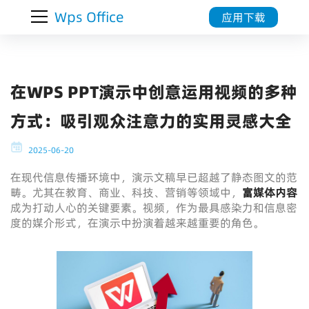
Wps Office
应用下载
在WPS PPT演示中创意运用视频的多种
方式：吸引观众注意力的实用灵感大全
2025-06-20
在现代信息传播环境中，演示文稿早已超越了静态图文的范
畴。尤其在教育、商业、科技、营销等领域中，
富媒体内容
成为打动人心的关键要素。视频，作为最具感染力和信息密
度的媒介形式，在演示中扮演着越来越重要的角色。