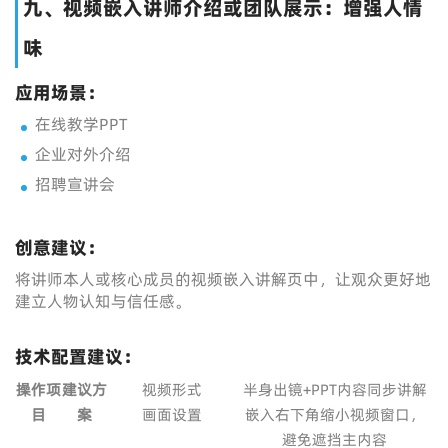
九、视频嵌入讲师介绍或团队展示：增强人情
味
应用场景：
在线教学PPT
企业对外介绍
招聘宣讲会
创意建议：
将讲师本人或核心成员的视频嵌入讲解页中，让观众更好地
建立人物认知与信任感。
技术配置建议：
操作项
建议方
视频形式
半身出镜+PPT内容同步讲解
目
案
画面设置
嵌入右下角缩小视频窗口，
避免遮挡主内容