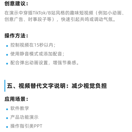
创意建议：
在演示中穿插TikTok/B站风格的趣味短视频（例如小动画、
创意广告、时事段子等），快速引起共鸣或调动气氛。
操作方法：
控制视频在15秒以内；
使用静音模式或添加配音；
配合弹出动画设置，增强节奏感。
五、视频替代文字说明：减少视觉负担
应用场景：
软件教学
产品功能演示
操作指引类PPT