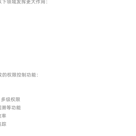
在以下领域发挥更大作用：
致的权限控制功能：
”多级权限
回溯等功能
效率
追踪