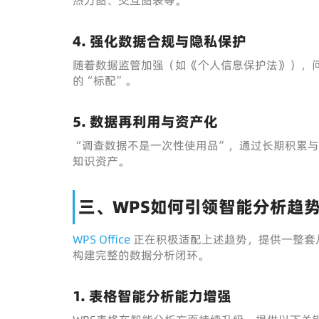
热力图、交互图表等。
4. 强化数据合规与隐私保护
随着数据监管加强（如《个人信息保护法》），
的“标配”。
5. 数据再利用与资产化
“调查数据不是一次性使用品”，通过长期积累
知识资产。
三、WPS如何引领智能分析趋
WPS Office
正在积极适配上述趋势，提供一整套
构建完整的数据分析闭环。
1. 表格智能分析能力增强