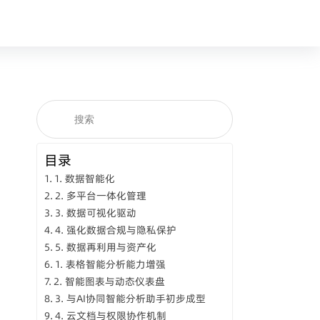
目录
1. 数据智能化
2. 多平台一体化管理
3. 数据可视化驱动
4. 强化数据合规与隐私保护
5. 数据再利用与资产化
1. 表格智能分析能力增强
2. 智能图表与动态仪表盘
3. 与AI协同智能分析助手初步成型
4. 云文档与权限协作机制