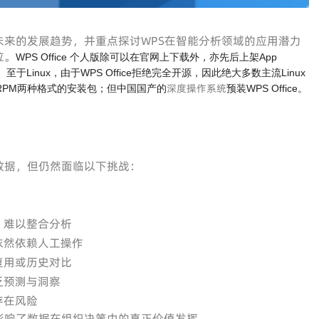
来的发展趋势，并重点探讨WPS在智能分析领域的应用潜力
位。
WPS Office 个人版除可以在官网上下载外，亦先后上架App
s Store。至于Linux，由于WPS Office拒绝完全开源，因此绝大多数主流Linux
深度操作系统
RPM两种格式的安装包；但中国国产的
预装WPS Office。
数据，但仍然面临以下挑战：
，难以整合分析
依然依赖人工操作
复用或历史对比
乏预测与洞察
存在风险
影响了数据在组织决策中的真正价值发挥。