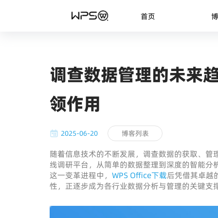
首页
调查数据管理的未来趋
领作用
2025-06-20
博客列表
随着信息技术的不断发展，调查数据的获取、管
线调研平台，从简单的数据整理到深度的智能分
这一变革进程中，
WPS Office下载
后凭借其卓越
性，正逐步成为各行业数据分析与管理的关键支