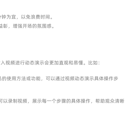
分钟为宜，以免浪费时间。
益彰，增强开场的氛围感。
插入视频进行动态演示会更加直观和易懂。比如：
产品的使用方法或功能，可以通过视频动态演示具体操作步
可以录制视频，展示每一个步骤的具体操作，帮助观众清晰