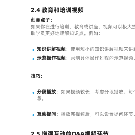
2.4 教育和培训视频
创意点子：
如果你在进行培训、教育或讲座，视频可以极大
助学员更好地理解知识点。例如：
知识讲解视频
：使用短小的知识讲解视频来讲
示范操作视频
：录制具体操作过程的示范视频
技巧：
分段播放
：如果视频较长，考虑分段播放。每
惫。
互动提问
：播放完视频后，可以设置提问环节
2.5 增强互动的Q&A视频环节