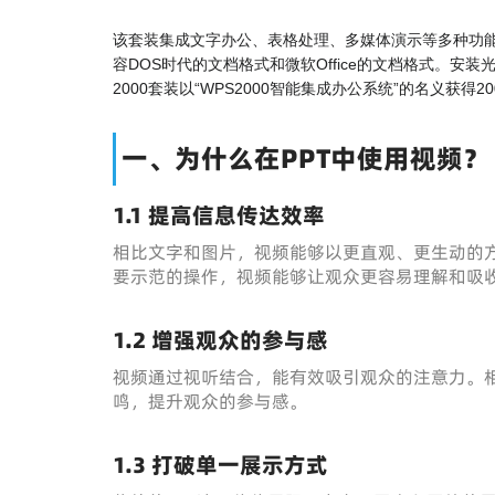
该套装集成文字办公、表格处理、多媒体演示等多种功能
容DOS时代的文档格式和微软Office的文档格式。安
2000套装以“WPS2000智能集成办公系统”的名义获得20
一、为什么在PPT中使用视频？
1.1 提高信息传达效率
相比文字和图片，视频能够以更直观、更生动的
要示范的操作，视频能够让观众更容易理解和吸
1.2 增强观众的参与感
视频通过视听结合，能有效吸引观众的注意力。
鸣，提升观众的参与感。
1.3 打破单一展示方式