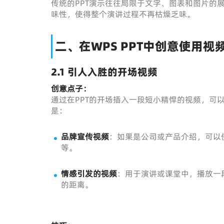
传统的PPT演示往往局限于文字、图表和图片的
味性，使得整个演讲过程不再枯燥乏味。
二、在WPS PPT中创意使用视
2.1 引人入胜的开场视频
创意点子：
通过在PPT的开场插入一段短小精悍的视频，可
是：
品牌宣传视频
：如果是公司或产品介绍，可以
等。
情感引发的视频
：用于演讲或课堂中，播放一
的距离。