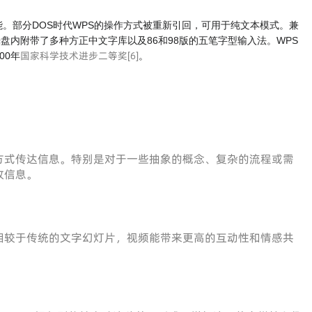
。部分DOS时代WPS的操作方式被重新引回，可用于纯文本模式。兼
装光盘内附带了多种方正中文字库以及86和98版的五笔字型输入法。WPS
国家科学技术进步二等奖
[
6
]
00年
。
方式传达信息。特别是对于一些抽象的概念、复杂的流程或需
收信息。
相较于传统的文字幻灯片，视频能带来更高的互动性和情感共