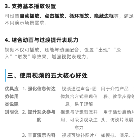
3. 支持基本播放设置
可设置
自动播放、点击播放、循环播放、隐藏边框
等，满足
不同演示场景需求。
4. 结合动画与过渡提升表现力
视频不仅可播放，还能与动画配合，设置“出现”“淡
入”“触发”等效果，增强视觉表现力。
三、使用视频的五大核心好处
优
具
应
1. 强化信息传达
视频通过声音+图
用于介绍产品、流
势
体
用
像复合方式呈现信
程、教学步骤等
类
说
建
息，易于理解
别
明
议
2. 提升观众参与
视觉与听觉刺激并
用于活动启动片
度
用，可吸引观众注
头、访谈片段展示
意力
3. 丰富演示内容
视频可弥补图片/
如模拟、演示、现