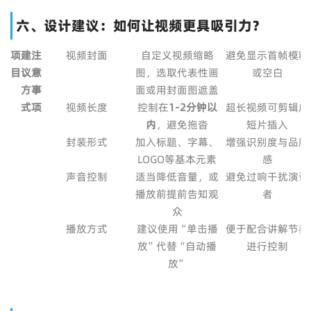
六、设计建议：如何让视频更具吸引力？
项
建
注
视频封面
自定义视频缩略
避免显示首帧模糊
目
议
意
图，选取代表性画
或空白
方
事
面或用封面图遮盖
式
项
视频长度
控制在
1-2分钟以
超长视频可剪辑成
内
，避免拖沓
短片插入
封装形式
加入标题、字幕、
增强识别度与品牌
LOGO等基本元素
感
声音控制
适当降低音量，或
避免过响干扰演讲
播放前提前告知观
者
众
播放方式
建议使用“单击播
便于配合讲解节奏
放”代替“自动播
进行控制
放”