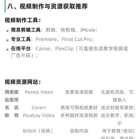
八、视频制作与资源获取推荐
视频制作工具：
简易剪辑工具
：剪映、快剪辑、iMovie；
专业工具
：Premiere、Final Cut Pro；
在线平台
：Canva、FlexClip（可直接生成教学视频或
广告片段）；
视频资源网站：
网
类
使
Pexels Video
免费高清视频
无版权风险，可直
站
型
用
接嵌入
名
说
Coverr
商用可用视频素材
适合封面场景使用
称
明
Pixabay Video
多种题材高清视频
适合教学、职场演
示
Bilibili（投稿）
自制内容
用于教育/培训内
容引用，需注明来