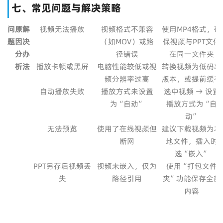
七、常见问题与解决策略
问
原
解
视频无法播放
视频格式不兼容
使用MP4格式，确
题
因
决
（如MOV）或路
保视频与PPT文件
分
办
径错误
在同一文件夹
析
法
播放卡顿或黑屏
电脑性能较低或视
转换视频为低码率
频分辨率过高
版本，或提前缓存
自动播放失败
播放方式未设置
选中视频 → 设置
为“自动”
播放方式为“自
动”
无法预览
使用了在线视频但
建议下载视频为本
断网
地文件，插入时
选“嵌入”
PPT另存后视频丢
视频未嵌入，仅为
使用“打包文件
失
路径引用
夹”功能保存全部
内容