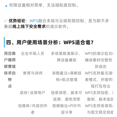
权限设置相对简单，无法细粒度控制。
✅
优势结论
：
WPS
融合本地与云端权限控制，是为数不多
兼顾
线上线下安全需求
的演示软件。
四、用户使用场景分析：WPS适合谁？
用
定
推
企业市场人员
多场景路演展示，
WPS的演示包功能
户
稿
荐
跨设备播放
确保素材完整性，
群
需
理
防误改
体
求
由
教育与讲师
讲稿备注+清晰结
WPS支持备注演讲
特
构+批注管理
者模式，并提供课
点
程打包导出
政府/法律用户
信息保密、版本可
WPS支持加密、防
追溯、避免泄密
复制、版本追踪
自媒体/内容创作
视频输出+PDF内
WPS支持高清导出
者
容分享
与图文稳定排版