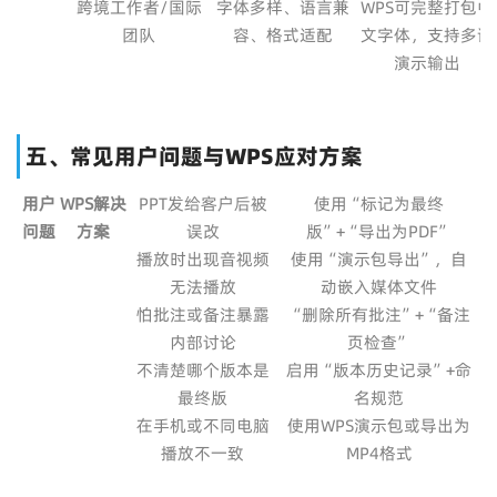
跨境工作者/国际
字体多样、语言兼
WPS可完整打包中
团队
容、格式适配
文字体，支持多语
演示输出
五、常见用户问题与WPS应对方案
用户
WPS解决
PPT发给客户后被
使用“标记为最终
问题
方案
误改
版”+“导出为PDF”
播放时出现音视频
使用“演示包导出”，自
无法播放
动嵌入媒体文件
怕批注或备注暴露
“删除所有批注”+“备注
内部讨论
页检查”
不清楚哪个版本是
启用“版本历史记录”+命
最终版
名规范
在手机或不同电脑
使用WPS演示包或导出为
播放不一致
MP4格式