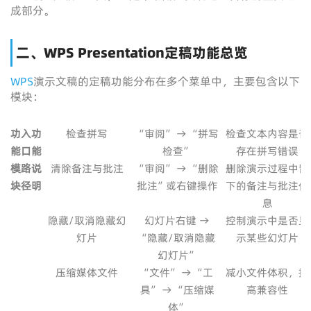
成部分。
二、WPS Presentation定稿功能总览
WPS
演示文稿的定稿功能分布在多个菜单中，主要包含以下
模块：
功
入
功
检查拼写
“审阅” → “拼写
检查文本内容是否
能
口
能
检查”
存在拼写错误
模
路
说
清除备注与批注
“审阅” → “删除
删除演示过程中留
块
径
明
批注”或右键操作
下的备注与批注信
息
隐藏/取消隐藏幻
幻灯片右键 →
控制演示中是否显
灯片
“隐藏/取消隐藏
示某些幻灯片
幻灯片”
压缩媒体文件
“文件” → “工
减小文件体积，提
具” → “压缩媒
高兼容性
体”