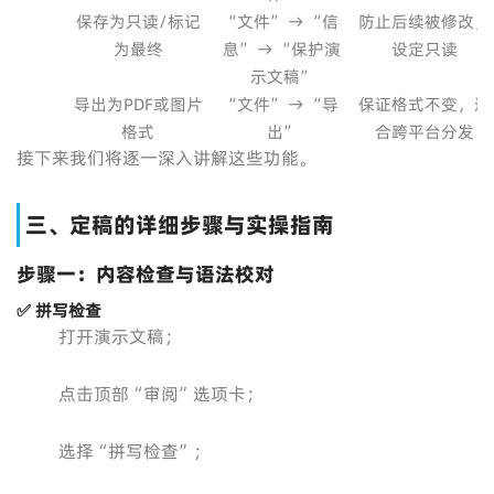
保存为只读/标记
“文件” → “信
防止后续被修改，
为最终
息” → “保护演
设定只读
示文稿”
导出为PDF或图片
“文件” → “导
保证格式不变，适
格式
出”
合跨平台分发
接下来我们将逐一深入讲解这些功能。
三、定稿的详细步骤与实操指南
步骤一：内容检查与语法校对
✅ 拼写检查
打开演示文稿；
点击顶部“审阅”选项卡；
选择“拼写检查”；