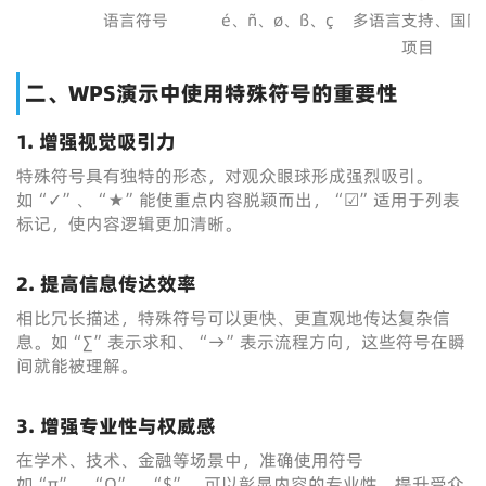
语言符号
é、ñ、ø、ß、ç
多语言支持、国际
项目
二、WPS演示中使用特殊符号的重要性
1. 增强视觉吸引力
特殊符号具有独特的形态，对观众眼球形成强烈吸引。
如“✓”、“★”能使重点内容脱颖而出，“☑”适用于列表
标记，使内容逻辑更加清晰。
2. 提高信息传达效率
相比冗长描述，特殊符号可以更快、更直观地传达复杂信
息。如“∑”表示求和、“→”表示流程方向，这些符号在瞬
间就能被理解。
3. 增强专业性与权威感
在学术、技术、金融等场景中，准确使用符号
如“π”、“Ω”、“$”，可以彰显内容的专业性，提升受众