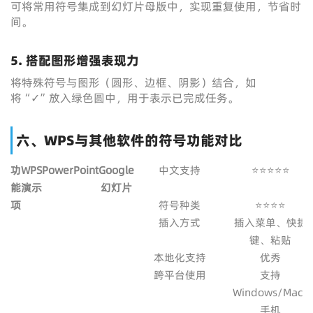
可将常用符号集成到幻灯片母版中，实现重复使用，节省时
间。
5. 搭配图形增强表现力
将特殊符号与图形（圆形、边框、阴影）结合，如
将“✓”放入绿色圆中，用于表示已完成任务。
六、WPS与其他软件的符号功能对比
功
WPS
PowerPoint
Google
中文支持
⭐⭐⭐⭐⭐
能
演示
幻灯片
项
符号种类
⭐⭐⭐⭐
插入方式
插入菜单、快捷
键、粘贴
本地化支持
优秀
跨平台使用
支持
Windows/Mac/
手机