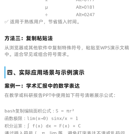
μ
Alt+0181
÷
Alt+0247
✅ 适用于熟练用户，节省插入时间。
方法三：复制粘贴法
从浏览器或其他软件中复制特殊符号，粘贴至WPS演示文稿
中。适合罕见或组合符号需求。
四、实际应用场景与示例演示
案例一：学术汇报中的数学表达
在教学或科研报告PPT中使用如下符号清晰展示公式：
bash复制编辑面积公式：S = πr²

函数极限：lim(x→0) sinx/x = 1

积分运算：∫ f(x) dx = F(x) + C
通过插入符号 ∫、π、lim 等，避免打字表达不清或乱码问