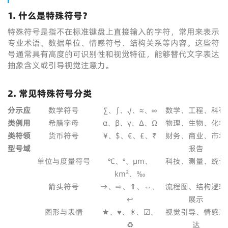
1. 什么是特殊符号？
特殊符号是指不在标准键盘上直接输入的字符，常用来表示
专业术语、数据单位、情感符号、结构关系等内容。这些符
号通常具有高度的可识别性和视觉特征，能够替代文字表达
抽象含义或引导视觉注意力。
2. 常见特殊符号分类
分
示
应
数学符号
∑、∫、√、≈、∞
数学、工程、科研
类
例
用
希腊字母
α、β、γ、Δ、Ω
物理、生物、化学
类
符
领
货币符号
¥、$、€、₤、₹
财务、商业、市场
型
号
域
报告
单位与度量符号
℃、°、μm、
科技、测量、统计
km²、‰
箭头符号
→、⇨、⇑、⇔、
流程图、结构逻辑
↩
展示
图形与表情
★、♥、☀、☑、
视觉引导、情感表
♻
达