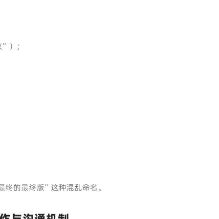
议”）；
：
本
最终的最终版”这种混乱命名。
作与沟通机制