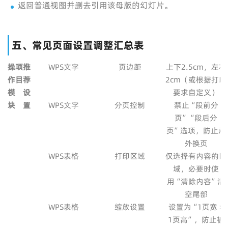
返回普通视图并删去引用该母版的幻灯片。
五、常见页面设置调整汇总表
操
项
推
WPS文字
页边距
上下2.5cm，左右
作
目
荐
2cm（或根据打印
模
设
要求自定义）
块
置
WPS文字
分页控制
禁止“段前分
页”“段后分
页”选项，防止意
外换页
WPS表格
打印区域
仅选择有内容的区
域，必要时使
用“清除内容”清
空尾部
WPS表格
缩放设置
设置为“1页宽 ×
1页高”，防止被