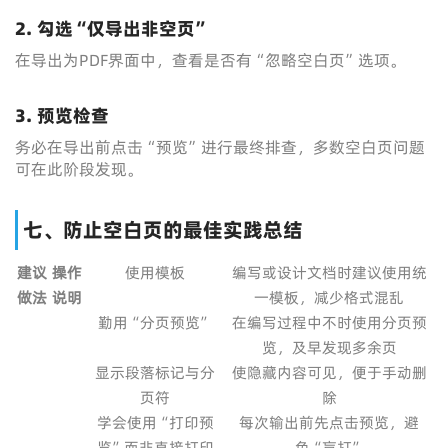
2.
勾选“仅导出非空页”
在导出为PDF界面中，查看是否有“忽略空白页”选项。
3.
预览检查
务必在导出前点击“预览”进行最终排查，多数空白页问题
可在此阶段发现。
七、防止空白页的最佳实践总结
建议
操作
使用模板
编写或设计文档时建议使用统
做法
说明
一模板，减少格式混乱
勤用“分页预览”
在编写过程中不时使用分页预
览，及早发现多余页
显示段落标记与分
使隐藏内容可见，便于手动删
页符
除
学会使用“打印预
每次输出前先点击预览，避
览”而非直接打印
免“盲打”