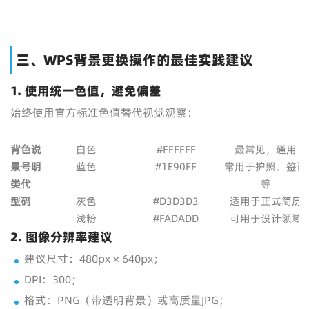
三、WPS背景更换操作的最佳实践建议
1. 使用统一色值，避免偏差
始终使用官方标准色值替代视觉观察：
背
色
说
白色
#FFFFFF
最常见，通用
景
号
明
蓝色
#1E90FF
常用于护照、签证
类
代
等
型
码
灰色
#D3D3D3
适用于正式简历
浅粉
#FADADD
可用于设计领域
2. 图像分辨率建议
建议尺寸：480px × 640px；
DPI：300；
格式：PNG（带透明背景）或高质量JPG；