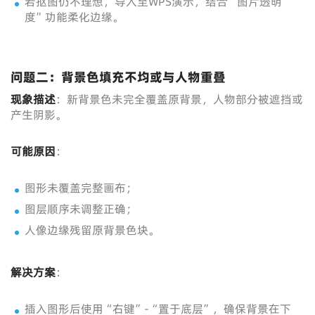
若抠图仍不理想，导入至WPS演示，结合“图片透明
度”功能柔化边缘。
问题二：背景色填充不均或与人物重叠
现象描述
：新背景色未完全覆盖原背景，人物部分被遮挡或
产生阴影。
可能原因
：
图形未覆盖完整画布；
图层顺序未调整正确；
人像边缘残留原背景色块。
解决方案
：
插入图形后使用“右键”-“置于底层”，确保背景在下