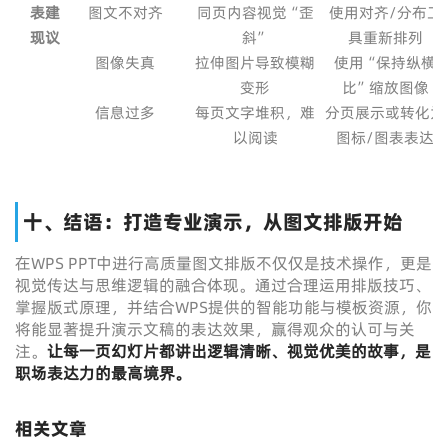
表
建
图文不对齐
同页内容视觉“歪
使用对齐/分布工
现
议
斜”
具重新排列
图像失真
拉伸图片导致模糊
使用“保持纵横
变形
比”缩放图像
信息过多
每页文字堆积，难
分页展示或转化为
以阅读
图标/图表表达
十、结语：打造专业演示，从图文排版开始
在WPS PPT中进行高质量图文排版不仅仅是技术操作，更是
视觉传达与思维逻辑的融合体现。通过合理运用排版技巧、
掌握版式原理，并结合WPS提供的智能功能与模板资源，你
将能显著提升演示文稿的表达效果，赢得观众的认可与关
注。
让每一页幻灯片都讲出逻辑清晰、视觉优美的故事，是
职场表达力的最高境界。
相关文章