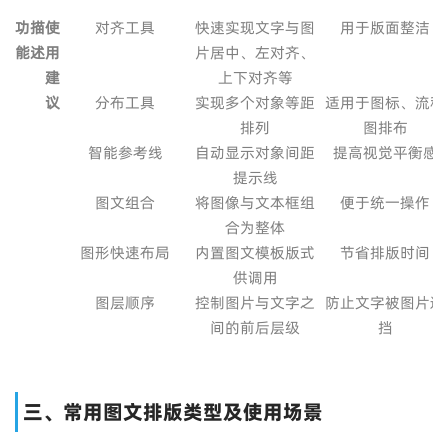
功
描
使
对齐工具
快速实现文字与图
用于版面整洁
能
述
用
片居中、左对齐、
建
上下对齐等
议
分布工具
实现多个对象等距
适用于图标、流程
排列
图排布
智能参考线
自动显示对象间距
提高视觉平衡感
提示线
图文组合
将图像与文本框组
便于统一操作
合为整体
图形快速布局
内置图文模板版式
节省排版时间
供调用
图层顺序
控制图片与文字之
防止文字被图片遮
间的前后层级
挡
三、常用图文排版类型及使用场景