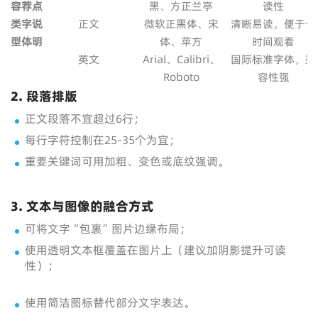
容
荐
点
黑、方正兰亭
读性
类
字
说
正文
微软正黑体、宋
清晰易读，便于长
型
体
明
体、苹方
时间观看
英文
Arial、Calibri、
国际标准字体，兼
Roboto
容性强
2. 段落排版
正文段落不宜超过6行；
每行字符控制在25-35个为宜；
重要关键词可用加粗、变色或底纹强调。
3. 文本与图像的融合方式
可将文字“包裹”图片边缘布局；
使用透明文本框覆盖在图片上（建议加阴影提升可读
性）；
使用简洁图标替代部分文字表达。