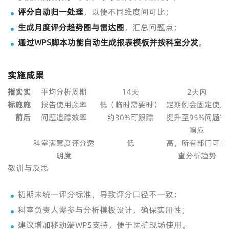
评分自动归一处理
，以便不同维度间可比；
生成月度评分趋势图与雷达图
，汇总问题点；
通过WPS脚本功能自动生成报表模板并按科室分发
。
实施成果
指
实
实
平均分析周期
14天
2天内
标
施
施
报告使用频率
低（临时需要时）
定期例会固定使用
前
后
问题追踪效率
约30%可跟踪
提升至95%问题有
响应
科室满意度评分透
低
高，所有部门可自
明度
查分析趋势
教训与反思
初期未统一评分标准，导致评分口径不一致；
科室负责人需参与分析模板设计，确保实用性；
建议增加移动端WPS支持，便于医护现场使用。