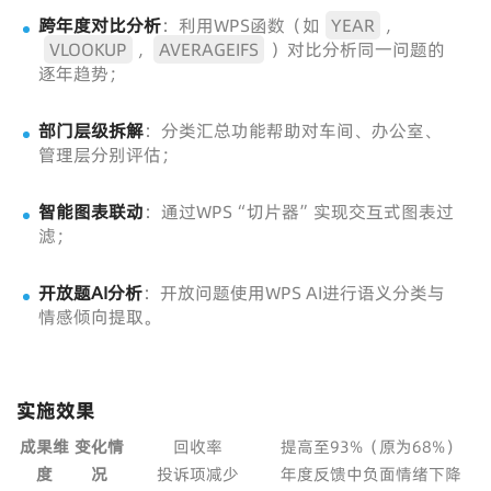
跨年度对比分析
：利用WPS函数（如
YEAR
,
VLOOKUP
,
AVERAGEIFS
）对比分析同一问题的
逐年趋势；
部门层级拆解
：分类汇总功能帮助对车间、办公室、
管理层分别评估；
智能图表联动
：通过WPS“切片器”实现交互式图表过
滤；
开放题AI分析
：开放问题使用WPS AI进行语义分类与
情感倾向提取。
实施效果
成果维
变化情
回收率
提高至93%（原为68%）
度
况
投诉项减少
年度反馈中负面情绪下降