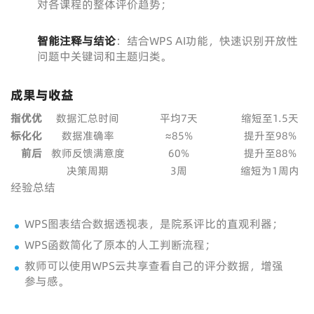
对各课程的整体评价趋势；
智能注释与结论
：结合WPS AI功能，快速识别开放性
问题中关键词和主题归类。
成果与收益
指
优
优
数据汇总时间
平均7天
缩短至1.5天
标
化
化
数据准确率
≈85%
提升至98%
前
后
教师反馈满意度
60%
提升至88%
决策周期
3周
缩短为1周内
经验总结
WPS图表结合数据透视表，是院系评比的直观利器；
WPS函数简化了原本的人工判断流程；
教师可以使用WPS云共享查看自己的评分数据，增强
参与感。