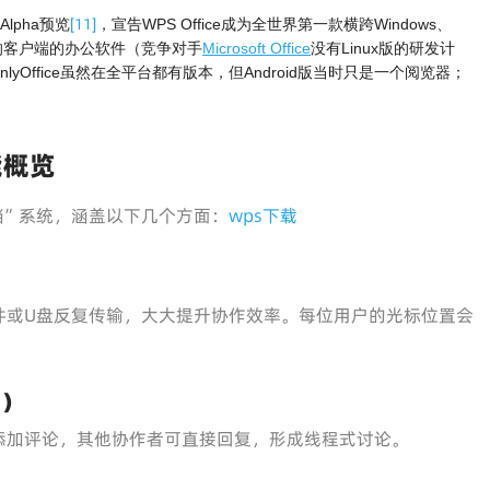
[
11
]
Alpha预览
，宣告WPS Office成为全世界第一款横跨Windows、
编辑器的客户端的办公软件（竞争对手
Microsoft Office
没有Linux版的研发计
Office虽然在全平台都有版本，但Android版当时只是一个阅览器；
能概览
云文档”系统，涵盖以下几个方面：
wps下载
件或U盘反复传输，大大提升协作效率。每位用户的光标位置会
m）
添加评论，其他协作者可直接回复，形成线程式讨论。