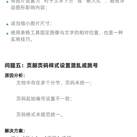
将图片设置为“衬于文字下方”或“嵌入式”，避免浮
动图形影响内容；
适当缩小图片尺寸；
使用表格工具固定图像与文字的相对位置，也是一种
实用技巧。
问题五：页脚页码样式设置混乱或跳号
原因分析：
文档中存在多个分节，页码未统一；
页码起始编号设置不一致；
页码格式未规范统一。
解决方案：