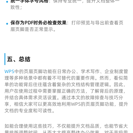
统一字体字号风格
：保持专业统一，提升文档整体一
致性；
保存为PDF时务必检查效果
：打印预览与导出前查看页
眉页脚是否正常显示。
五、总结
WPS
中的页眉页脚功能在日常办公、学术写作、企业制度管
理等多种场景中都有着不可替代的重要作用。然而，看似简
单的功能背后往往蕴含着复杂的文档结构管理逻辑。因此，
用户在使用过程中需要掌握正确的方法，了解背后的原理，
并结合具体需求灵活设置。通过本文的故障排查与技巧分
享，相信大家可以更高效地利用WPS的页眉页脚功能，提升
文档的专业度和可读性。
如能合理使用这些技巧，不仅能提升文档品质，也能节省大
量排版调整时间，从而大大提高整体办公效率。对于高级用