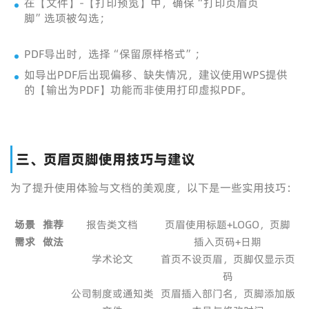
在【文件】-【打印预览】中，确保“打印页眉页
脚”选项被勾选；
PDF导出时，选择“保留原样格式”；
如导出PDF后出现偏移、缺失情况，建议使用WPS提供
的【输出为PDF】功能而非使用打印虚拟PDF。
三、页眉页脚使用技巧与建议
为了提升使用体验与文档的美观度，以下是一些实用技巧：
场景
推荐
报告类文档
页眉使用标题+LOGO，页脚
需求
做法
插入页码+日期
学术论文
首页不设页眉，页脚仅显示页
码
公司制度或通知类
页眉插入部门名，页脚添加版