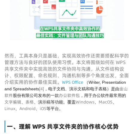
然而，工具本身只是基础，实现高效协作还需要搭配科学的
管理方法与良好的团队使用习惯。本文将围绕如何在 WPS
共享文件夹中实现高效的文件协同与沟通，从文件结构设
计、权限配置、命名规则、沟通机制等多个角度出发，全面
介绍实用的协作最佳实践。
WPS Office
（Writer, Presentation
[
4
]
金山
and Spreadsheets
，电子文档、演示文稿和电子表格）是由
软件
办公软件包
股份有限公司发布的一款
，用于办公软件最常用的
文字编辑
表格
Windows
MacOS
、
、演示稿等功能。覆盖
、
、
Linux
Android
iOS
、
、
等平台。
一、理解 WPS 共享文件夹的协作核心优势