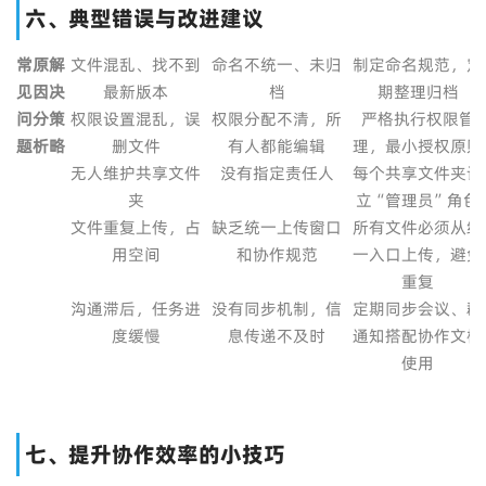
六、典型错误与改进建议
常
原
解
文件混乱、找不到
命名不统一、未归
制定命名规范，定
见
因
决
最新版本
档
期整理归档
问
分
策
权限设置混乱，误
权限分配不清，所
严格执行权限管
题
析
略
删文件
有人都能编辑
理，最小授权原则
无人维护共享文件
没有指定责任人
每个共享文件夹设
夹
立“管理员”角色
文件重复上传，占
缺乏统一上传窗口
所有文件必须从统
用空间
和协作规范
一入口上传，避免
重复
沟通滞后，任务进
没有同步机制，信
定期同步会议、群
度缓慢
息传递不及时
通知搭配协作文档
使用
七、提升协作效率的小技巧