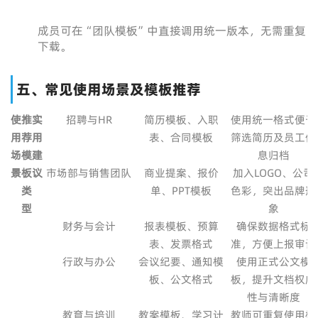
成员可在“团队模板”中直接调用统一版本，无需重复
下载。
五、常见使用场景及模板推荐
使
推
实
招聘与HR
简历模板、入职
使用统一格式便于
用
荐
用
表、合同模板
筛选简历及员工信
场
模
建
息归档
景
板
议
市场部与销售团队
商业提案、报价
加入LOGO、公司
类
单、PPT模板
色彩，突出品牌形
型
象
财务与会计
报表模板、预算
确保数据格式标
表、发票格式
准，方便上报审计
行政与办公
会议纪要、通知模
使用正式公文模
板、公文格式
板，提升文档权威
性与清晰度
教育与培训
教案模板、学习计
教师可重复使用模