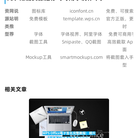
资
网
说
图标库
iconfont.cn
免费、可搜索
源
站
明
免费模板
template.wps.cn
官方正版，更
类
推
时
型
荐
字体
字体视界、阿里字体
免费可商用字
截图工具
Snipaste、QQ截图
高效截取 App
面
Mockup工具
smartmockups.com
将截图套入手
型
相关文章