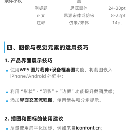
素
体
小
议
黑
副标题
思源黑体
24-30pt
正文
思源宋体或仿宋
18-22pt
注释
仿宋/宋体
14pt
四、图像与视觉元素的运用技巧
1. 产品界面展示技巧
使用
WPS
图片裁剪+设备框套图
功能，将截图嵌入
iPhone/Android 外框中；
利用“形状”-“阴影”+“边框”功能提升截图质感；
添加
界面交互流程图
，使用箭头和分步提示。
2. 插图和图标的使用建议
尽量使用扁平化图标，例如来自
iconfont.cn
；