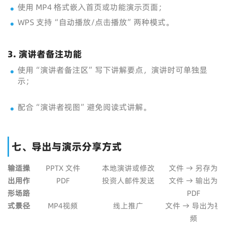
使用 MP4 格式嵌入首页或功能演示页面；
WPS 支持“自动播放/点击播放”两种模式。
3. 演讲者备注功能
使用“演讲者备注区”写下讲解要点，演讲时可单独显
示；
配合“演讲者视图”避免阅读式讲解。
七、导出与演示分享方式
输
适
操
PPTX 文件
本地演讲或修改
文件 → 另存为
出
用
作
PDF
投资人邮件发送
文件 → 输出为
形
场
路
PDF
式
景
径
MP4视频
线上推广
文件 → 导出为视
频