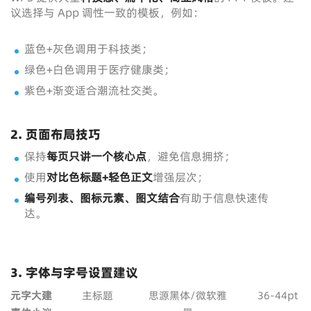
议选择与 App 调性一致的模板，例如：
蓝色+灰色调用于科技类；
绿色+白色调用于医疗健康类；
紫色+渐变适合潮流社交类。
2. 页面布局技巧
保持
每页只讲一个核心点
，避免信息拥挤；
使用
对比色标题+轻色正文
增强层次；
编号列表、图标元素、图文结合
有助于信息快速传
达。
3. 字体与字号设置建议
元
字
大
建
主标题
思源黑体/微软雅
36-44pt