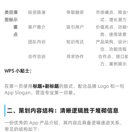
类
目
演
投资路演
争取融资
市场痛点、商业模
型
标
示
式、增长潜力
重
客户推介
吸引用户
价值亮点、功能优
点
势、使用场景
团队内训
知识传达
产品架构、设计理
念、功能流程
合作洽谈
寻求协作
合作点、接口能
力、案例展示
WPS 小贴士：
在第一页使用
标题+副标题
的版式，配合品牌 Logo 和一句
App Slogan，营造专业第一印象。
二、策划内容结构：清晰逻辑胜于堆砌信息
一份优秀的 App 产品介绍，其内容应具备逻辑递进关系，
常见的结构如下：