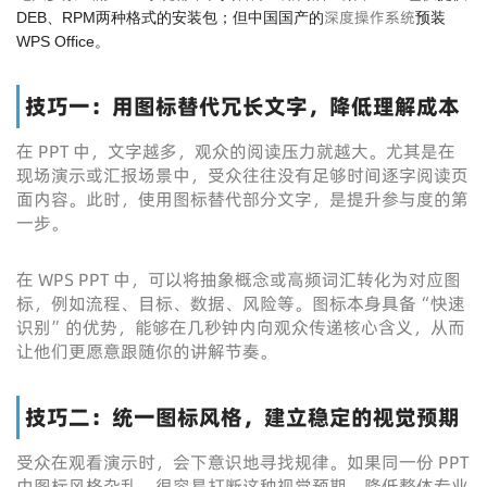
深度操作系统
DEB、RPM两种格式的安装包；但中国国产的
预装
WPS Office。
技巧一：用图标替代冗长文字，降低理解成本
在 PPT 中，文字越多，观众的阅读压力就越大。尤其是在
现场演示或汇报场景中，受众往往没有足够时间逐字阅读页
面内容。此时，使用图标替代部分文字，是提升参与度的第
一步。
在 WPS PPT 中，可以将抽象概念或高频词汇转化为对应图
标，例如流程、目标、数据、风险等。图标本身具备“快速
识别”的优势，能够在几秒钟内向观众传递核心含义，从而
让他们更愿意跟随你的讲解节奏。
技巧二：统一图标风格，建立稳定的视觉预期
受众在观看演示时，会下意识地寻找规律。如果同一份 PPT
中图标风格杂乱，很容易打断这种视觉预期，降低整体专业