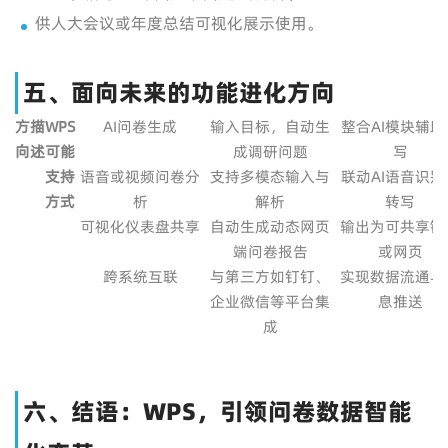
供人大会议或年度总结可视化展示使用。
五、面向未来的功能进化方向
方
描
WPS
AI问卷生成
输入目标，自动生
整合AI模块辅助
向
述
可能
成调研问题
写
支持
语音或视频问卷分
支持多模态输入与
联动AI语音识别
方式
析
解析
转写
可视化仪表盘共享
自动生成动态网页
输出为可共享链
端问卷报告
或网页
跨系统互联
与第三方如钉钉、
实现数据流通与
企业微信等平台集
息推送
成
六、结语：WPS，引领问卷数据智能