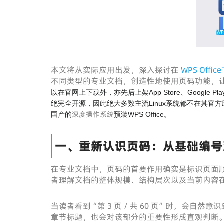
本文将从实际应用出发，深入探讨在
WPS Offic
不同类型的专业文档，创造性地使用页码功能，
以在官网上下载外，亦先后上架App Store、Google Play、Ma
绝完全开源，因此绝大多数主流Linux系统都不在其官方
深度操作系统
国产的
预装WPS Office。
一、重新认识页码：从基础编号
在专业文档中，页码的首要作用确实是标识页面
者理解文档的整体规模、结构层次以及当前内容
当读者看到“第 3 页 / 共 60 页”时，会自
章节标题，也会对该部分的重要性形成直观判断