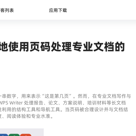
博客列表
应用下载
创造性地使用页码处理专业文档的
一串数字，用来表示“这是第几页”。然而，在专业文档写作与
S Writer 处理报告、论文、方案说明、培训材料等长文档
性利用的结构工具和导航工具。当页码被合理设计并与文档结
度、阅读体验和专业水准。