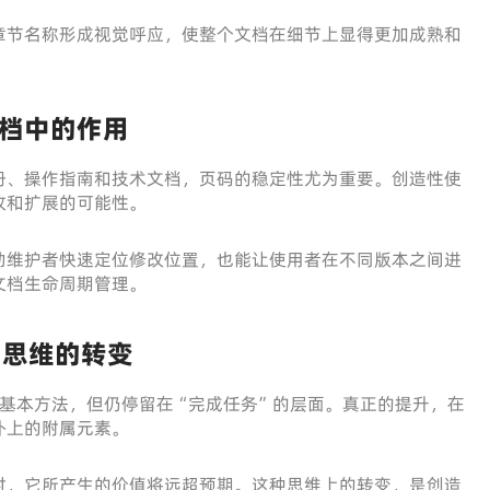
章节名称形成视觉呼应，使整个文档在细节上显得更加成熟和
档中的作用
册、操作指南和技术文档，页码的稳定性尤为重要。创造性使
改和扩展的可能性。
助维护者快速定位修改位置，也能让使用者在不同版本之间进
文档生命周期管理。
码思维的转变
入页码的基本方法，但仍停留在“完成任务”的层面。真正的提升，在
补上的附属元素。
时，它所产生的价值将远超预期。这种思维上的转变，是创造