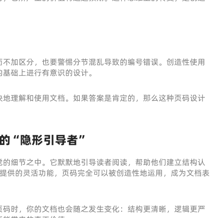
而不加区分，也要警惕分节混乱导致的编号错误。创造性使用
的基础上进行有意识的设计。
快地理解和使用文档。如果答案是肯定的，那么这种页码设计
的“隐形引导者”
觉的细节之中。它默默地引导读者阅读，帮助他们建立结构认
ter 提供的灵活功能，页码完全可以被创造性地运用，成为文档表
页码时，你的文档也会随之发生变化：结构更清晰，逻辑更严