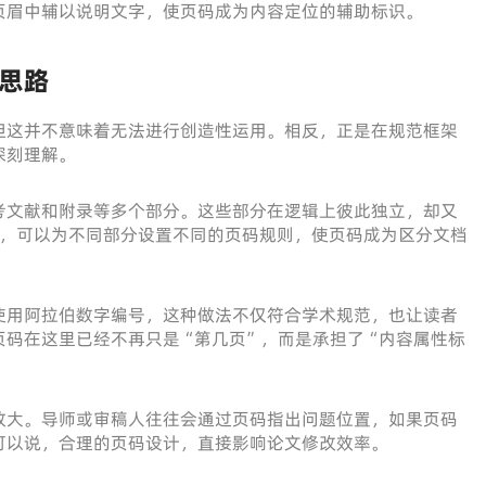
页眉中辅以说明文字，使页码成为内容定位的辅助标识。
思路
但这并不意味着无法进行创造性运用。相反，正是在规范框架
深刻理解。
考文献和附录等多个部分。这些部分在逻辑上彼此独立，却又
分节功能，可以为不同部分设置不同的页码规则，使页码成为区分文档
使用阿拉伯数字编号，这种做法不仅符合学术规范，也让读者
页码在这里已经不再只是“第几页”，而是承担了“内容属性标
放大。导师或审稿人往往会通过页码指出问题位置，如果页码
可以说，合理的页码设计，直接影响论文修改效率。