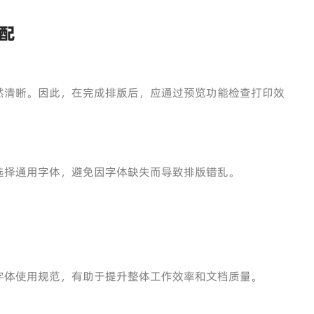
配
然清晰。因此，在完成排版后，应通过预览功能检查打印效
选择通用字体，避免因字体缺失而导致排版错乱。
字体使用规范，有助于提升整体工作效率和文档质量。