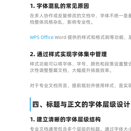
1. 字体混乱的常见原因
在多人协作或反复修改的文档中，字体不统一是
档整体风格杂乱，影响专业性。
WPS Office
Word 提供的样式和格式刷等功能
2. 通过样式实现字体集中管理
样式功能可以将字体、字号、颜色和段落设置整
次性调整整篇文档，大幅提升排版效率。
对于专业文档而言，提前规划并使用样式，是实
四、标题与正文的字体层级设计
1. 建立清晰的字体层级结构
专业文档通常包含多个层级的标题。通过字体大