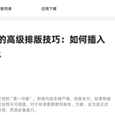
博客列表
应用下载
rd 中的高级排版技巧：如何插入
体
文档的“第一印象”。即使内容本身严谨、信息充分，如果排版
专业性与可信度。对于经常需要撰写报告、方案、论文或正式
分项，而是必备能力。