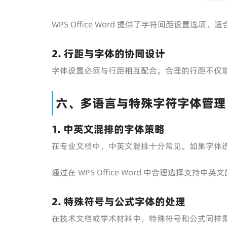
WPS Office Word 提供了字符间距设置选
2. 行距与字体的协同设计
字体设置必须与行距相互配合。合理的行距不仅
六、多语言与特殊字符字体管理
1. 中英文混排的字体策略
在专业文档中，中英文混排十分常见。如果字体
通过在 WPS Office Word 中合理选择
2. 特殊符号与公式字体的处理
在技术文档或学术材料中，特殊符号和公式同样