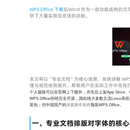
WPS Office 下载
后Word 作为一款功能成熟的
供了大量实用且灵活的功能。
本文将以“专业文档”为核心场景，系统讲解 WPS 
理与规范使用展开，帮助用户在实际工作中高效
个人版除可以在官网上下载外，亦先后上架App Store、Google 
WPS Office拒绝完全开源，因此绝大多数主流Linu
深度操作系统
装包；但中国国产的
预装WPS Office。
一、专业文档排版对字体的核心