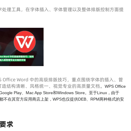
文字处理工具，在字体插入、字体管理以及整体排版控制方面提
Office Word 中的高级排版技巧，重点围绕字体的插入、管
打造结构清晰、风格统一、视觉专业的高质量文档。
WPS Office
Play、Mac App Store和Windows Store。至于Linux，由于
x系统都不在其官方应用商店上架，WPS也仅提供DEB、RPM两种格式的安
要求