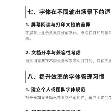
七、字体在不同输出场景下的适
1. 屏幕阅读与打印文档的差异
在屏幕上显示效果良好的字体，未必在打印后依
果。
2. 文档分享与兼容性考虑
当文档需要在不同设备或系统中打开时，应优先
八、提升效率的字体管理习惯
1. 建立个人或团队字体规范
对于长期需要输出专业文档的用户，建立固定的