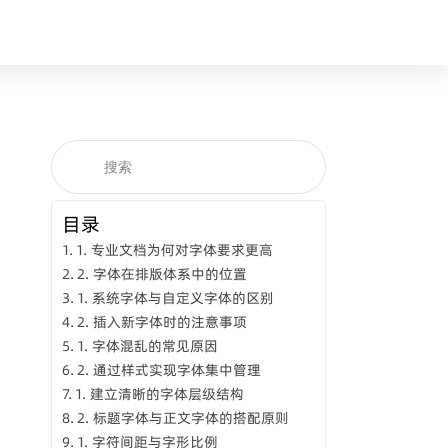
目录
1. 专业文档为何对字体要求更高
2. 字体在排版体系中的位置
1. 系统字体与自定义字体的区别
2. 插入新字体时的注意事项
1. 字体混乱的常见原因
2. 通过样式实现字体集中管理
1. 建立清晰的字体层级结构
2. 标题字体与正文字体的搭配原则
1. 字符间距与字形比例