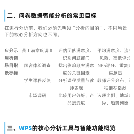
二、问卷数据智能分析的常见目标
在进行分析前，我们必须先明晰“分析的目的”，不同场景
下的核心分析方向也不同。
应
分
示
员工满意度调查
评估团队满意度、
平均满意度、流失
用
析
例
识别问题部门
风险、高低评分
场
目
指
顾客体验调查
找出影响顾客满意
NPS评分、重复购
景
标
标
度的关键因素
买意愿
学生课程反馈
分析课程质量与教
教师评分分布、课
师表现
程推荐指数
市场调研
比较用户偏好、产
选项比例、地域差
品接受度
异、趋势判断
三、
WPS
的核心分析工具与智能功能概览