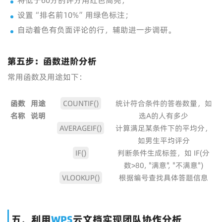
将低于60分的评分用红色高亮；
设置“排名前10%”用绿色标注；
自动着色有负面评论的行，辅助进一步调研。
第五步：函数进阶分析
常用函数及用途如下：
函数
用途
COUNTIF()
统计符合条件的答卷数量，如
名称
说明
选A的人有多少
AVERAGEIF()
计算满足某条件下的平均分，
如男生平均评分
IF()
判断条件生成标签，如 IF(分
数>80, "满意", "不满意")
VLOOKUP()
根据编号查找具体答题信息
五、利用
WPS
云文档实现团队协作分析