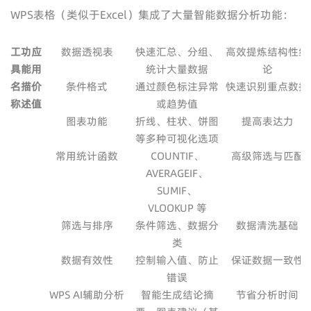
WPS表格（类似于Excel）集成了大量智能数据分析功能：
工
功
应
数据透视表
快速汇总、分组、
高效提炼结构性结
具
能
用
统计大量数据
论
名
描
价
条件格式
通过颜色标注异常
快速识别重点数据
称
述
值
或趋势值
图表功能
折线、柱状、饼图
提高表达力
等多种可视化选项
常用统计函数
COUNTIF、
高级筛选与匹配
AVERAGEIF、
SUMIF、
VLOOKUP 等
筛选与排序
条件筛选、数据分
数据清洗基础
类
数据有效性
控制输入值、防止
保证数据一致性
错误
WPS AI辅助分析
智能生成结论摘
节省分析时间